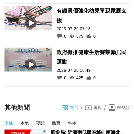
有議員倡強化幼兒單親家庭支
援
2026-07-29 07:13
0
579
0
政府擬推健康生活賽鼓勵居民
運動
2026-07-28 18:49
0
425
0
其他新聞
/
/
電台
電視
微視頻
全部
本地
要聞
體育
特稿
氣象局: 近海南低壓區移向南海北