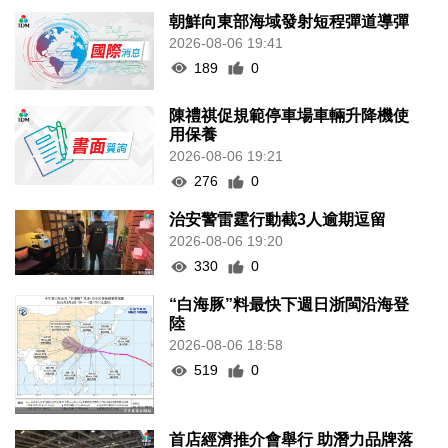
朝鮮向東部海域發射短程彈道導彈
2026-08-06 19:41
189
0
陳禮祺促規範停車場車輛升降機使
用保養
2026-08-06 19:21
276
0
治安警雷霆行動截3人逾期逗留
2026-08-06 19:20
330
0
“白海豚”料最快下週日浙閩沿海登
陸
2026-08-06 18:58
519
0
首店經濟推介會舉行 助潛力品牌落