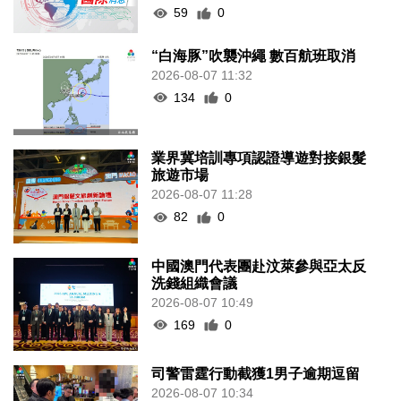
59
0
“白海豚”吹襲沖繩 數百航班取消
2026-08-07 11:32
134
0
業界冀培訓專項認證導遊對接銀髮
旅遊市場
2026-08-07 11:28
82
0
中國澳門代表團赴汶萊參與亞太反
洗錢組織會議
2026-08-07 10:49
169
0
司警雷霆行動截獲1男子逾期逗留
2026-08-07 10:34