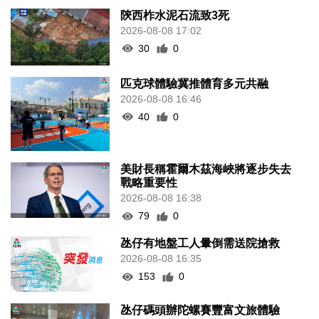
陝西柞水泥石流致3死
2026-08-08 17:02
30
0
匹克球體驗冀推體育多元共融
2026-08-08 16:46
40
0
美財長稱霍爾木茲海峽將逐步失去
戰略重要性
2026-08-08 16:38
79
0
氹仔有地盤工人暈倒需送院搶救
2026-08-08 16:35
153
0
氹仔碼頭辦陀螺賽豐富文旅體驗