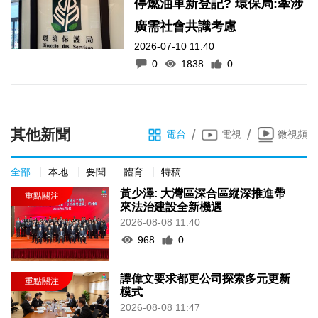
停燃油車新登記? 環保局:牽涉
廣需社會共識考慮
2026-07-10 11:40
0
1838
0
其他新聞
/
/
電台
電視
微視頻
全部
本地
要聞
體育
特稿
黃少澤: 大灣區深合區縱深推進帶
來法治建設全新機遇
2026-08-08 11:40
968
0
譚偉文要求都更公司探索多元更新
模式
2026-08-08 11:47