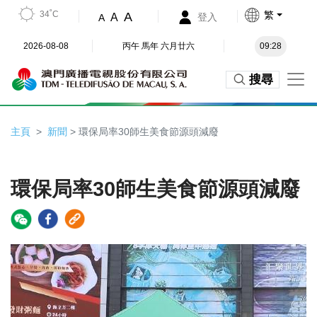
34˚C
繁
A
A
登入
A
2026-08-08
丙午 馬年 六月廿六
09:28
搜尋
主頁
新聞
> 環保局率30師生美食節源頭減廢
環保局率30師生美食節源頭減廢