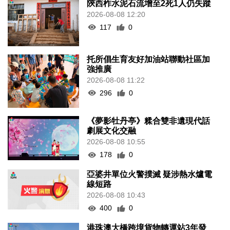
陝西柞水泥石流增至2死1人仍失蹤
2026-08-08 12:20
117
0
托所倡生育友好加油站聯動社區加
強推廣
2026-08-08 11:22
296
0
《夢影牡丹亭》糅合雙非遺現代話
劇展文化交融
2026-08-08 10:55
178
0
亞婆井單位火警撲滅 疑涉熱水爐電
線短路
2026-08-08 10:43
400
0
港珠澳大橋跨境貨物轉運站3年發