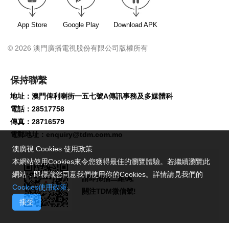
App Store
Google Play
Download APK
© 2026 澳門廣播電視股份有限公司版權所有
保持聯繫
地址：澳門俾利喇街一五七號A傳訊事務及多媒體科
電話：28517758
傳真：28716579
電郵地址：
enquiry@tdm.com.mo
澳廣視 Cookies 使用政策
本網站使用Cookies來令您獲得最佳的瀏覽體驗。若繼續瀏覽此
網站，即標識您同意我們使用你的Cookies。詳情請見我們的
請即掃描二維碼,
Cookies使用政策
。
關注TDM微信號!
接受