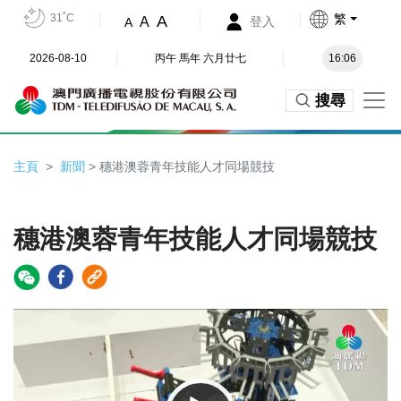
31˚C
繁
A
A
登入
A
2026-08-10
丙午 馬年 六月廿七
16:06
搜尋
主頁
新聞
> 穗港澳蓉青年技能人才同場競技
穗港澳蓉青年技能人才同場競技
Video
Player