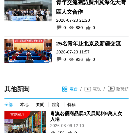
青年交流團訪廣州冀深化大灣
區人文合作
2026-07-23 21:28
0
880
0
25名青年赴北京及新疆交流
2026-07-23 11:57
0
936
0
其他新聞
/
/
電台
電視
微視頻
全部
本地
要聞
體育
特稿
粵澳名優商品展4天展期料9萬人次
入場
2026-08-09 12:10
656
0