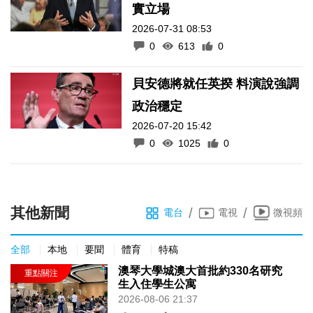
實立場
2026-07-31 08:53
0
613
0
貝安德將就任英揆 料演說強調
政治穩定
2026-07-20 15:42
0
1025
0
其他新聞
/
/
電台
電視
微視頻
全部
本地
要聞
體育
特稿
澳琴大學城澳大首批約330名研究
生入住學生公寓
2026-08-06 21:37