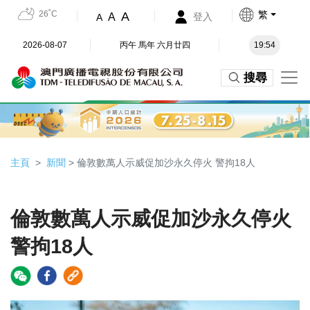
26˚C
繁
A
A
登入
A
2026-08-07
丙午 馬年 六月廿四
19:54
搜尋
主頁
新聞
> 倫敦數萬人示威促加沙永久停火 警拘18人
倫敦數萬人示威促加沙永久停火
警拘18人