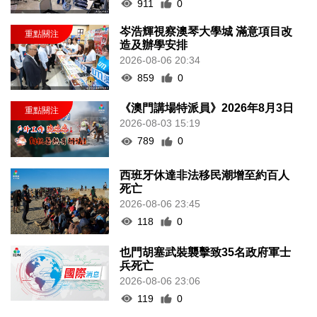
911
0
岑浩輝視察澳琴大學城 滿意項目改
造及辦學安排
2026-08-06 20:34
859
0
《澳門講場特派員》2026年8月3日
2026-08-03 15:19
789
0
西班牙休達非法移民潮增至約百人
死亡
2026-08-06 23:45
118
0
也門胡塞武裝襲擊致35名政府軍士
兵死亡
2026-08-06 23:06
119
0