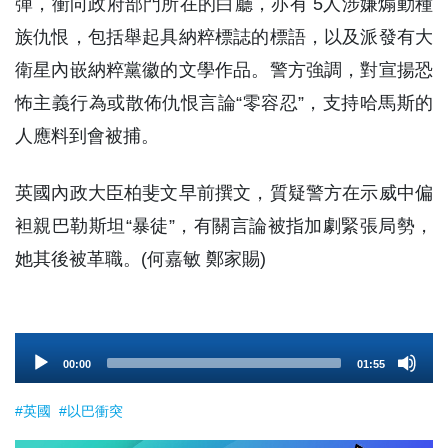
彈，衝向政府部門所在的白廳，亦有 5人涉嫌煽動種
族仇恨，包括舉起具納粹標誌的標語，以及派發有大
衛星內嵌納粹黨徽的文學作品。警方強調，對宣揚恐
怖主義行為或散佈仇恨言論“零容忍”，支持哈馬斯的
人應料到會被捕。
英國內政大臣柏斐文早前撰文，質疑警方在示威中偏
袒親巴勒斯坦“暴徒”，有關言論被指加劇緊張局勢，
她其後被革職。(何嘉敏 鄭家賜)
Audio
00:00
01:55
Player
#英國
#以巴衝突