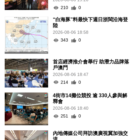
210
0
“白海豚”料最快下週日浙閩沿海登
陸
2026-08-06 18:58
343
0
首店經濟推介會舉行 助潛力品牌落
戶澳門
2026-08-06 18:47
214
0
4街市14攤位競投 逾 330人參與解
釋會
2026-08-06 18:40
251
0
內地傳媒公司拜訪澳廣視冀加強交
流