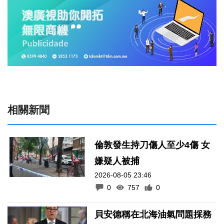
相關新聞
倫敦發生持刀傷人至少4傷 女
嫌疑人被捕
2026-08-05 23:46
0
757
0
貝安德稱在北海油氣問題採務