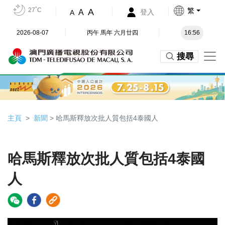
27˚C
繁
A
A
登入
A
2026-08-07
丙午 馬年 六月廿四
16:56
搜尋
主頁
新聞
> 哈馬斯釋放次批人質包括4泰國人
哈馬斯釋放次批人質包括4泰國
人