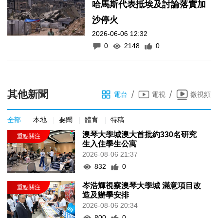
哈馬斯代表抵埃及討論落實加
沙停火
2026-06-06 12:32
0
2148
0
其他新聞
/
/
電台
電視
微視頻
全部
本地
要聞
體育
特稿
澳琴大學城澳大首批約330名研究
生入住學生公寓
2026-08-06 21:37
832
0
岑浩輝視察澳琴大學城 滿意項目改
造及辦學安排
2026-08-06 20:34
800
0