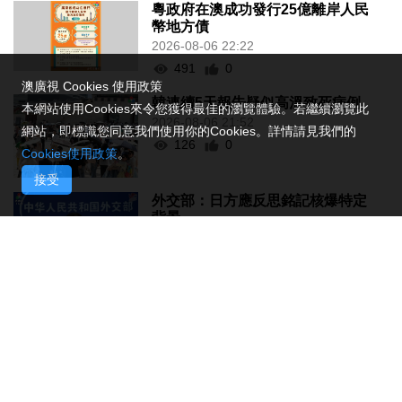
粵政府在澳成功發行25億離岸人民
幣地方債
2026-08-06 22:22
491
0
澳廣視 Cookies 使用政策
韓連續5天報告疑似高溫致死病例
本網站使用Cookies來令您獲得最佳的瀏覽體驗。若繼續瀏覽此
2026-08-06 21:52
網站，即標識您同意我們使用你的Cookies。詳情請見我們的
126
0
Cookies使用政策
。
接受
外交部：日方應反思銘記核爆特定
背景
2026-08-06 20:42
134
0
工務局持續優化石排灣社區未發展
土地
2026-08-06 20:11
217
0
深合區升級改造系統 為橫琴單牌車