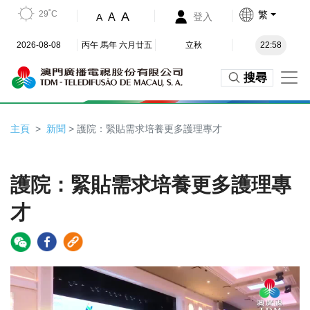
29˚C
繁
A
A
登入
A
2026-08-08
丙午 馬年 六月廿五
立秋
22:58
搜尋
主頁
新聞
> 護院：緊貼需求培養更多護理專才
護院：緊貼需求培養更多護理專
才
Video
Player