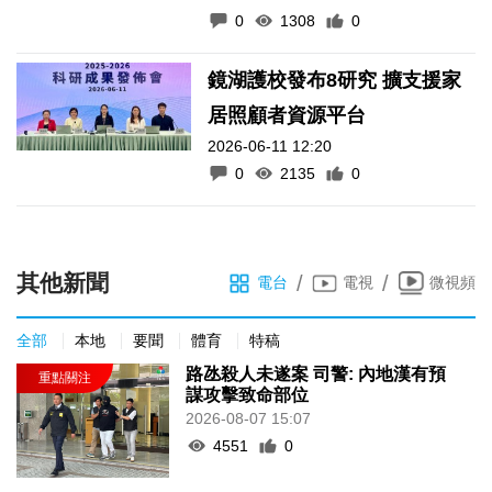
0
1308
0
鏡湖護校發布8研究 擴支援家
居照顧者資源平台
2026-06-11 12:20
0
2135
0
其他新聞
/
/
電台
電視
微視頻
全部
本地
要聞
體育
特稿
路氹殺人未遂案 司警: 內地漢有預
謀攻擊致命部位
2026-08-07 15:07
4551
0