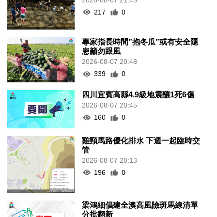
217
0
專家指長時間”抱冬瓜”或有安全隱
患籲勿跟風
2026-08-07 20:48
339
0
四川宜賓高縣4.9級地震釀1死6傷
2026-08-07 20:45
160
0
雞頸馬路優化排水 下週一起臨時交
管
2026-08-07 20:13
196
0
梁鴻細倡建全澳高風險斑馬線清單
分批翻新