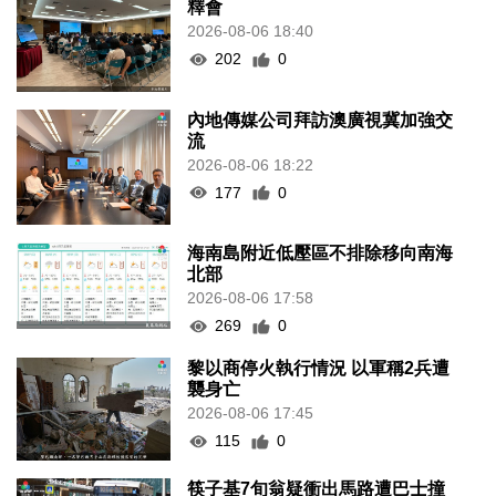
釋會
2026-08-06 18:40
202
0
內地傳媒公司拜訪澳廣視冀加強交
流
2026-08-06 18:22
177
0
海南島附近低壓區不排除移向南海
北部
2026-08-06 17:58
269
0
黎以商停火執行情況 以軍稱2兵遭
襲身亡
2026-08-06 17:45
115
0
筷子基7旬翁疑衝出馬路遭巴士撞