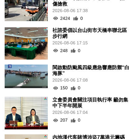
傷搶救
2026-08-06 17:38
2424
0
社諮委倡以台山街市天橋串聯北區
步行網
2026-08-06 17:15
248
0
閩啟動防颱風四級應急響應防禦“白
海豚”
2026-08-06 17:08
150
0
立會委員會關注項目執行率 籲勿集
中下半年開展
2026-08-06 17:04
207
0
內地漢代客賭博涉盜7萬港元籌碼