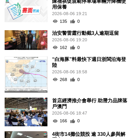
陳禮祺促規範停車場車輛升降機使
用保養
2026-08-06 19:21
135
0
治安警雷霆行動截3人逾期逗留
2026-08-06 19:20
162
0
“白海豚”料最快下週日浙閩沿海登
陸
2026-08-06 18:58
268
0
首店經濟推介會舉行 助潛力品牌落
戶澳門
2026-08-06 18:47
166
0
4街市14攤位競投 逾 330人參與解