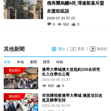
俄再襲烏釀9死 澤連斯基斥盟
友援助延誤
2026-07-31 07:23
0
552
0
其他新聞
/
/
電台
電視
微視頻
全部
本地
要聞
體育
特稿
澳琴大學城澳大首批約330名研究
生入住學生公寓
2026-08-06 21:37
692
0
岑浩輝視察澳琴大學城 滿意項目改
造及辦學安排
2026-08-06 20:34