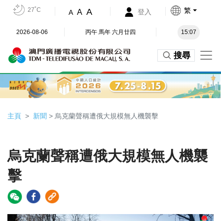
27˚C
繁
A
A
登入
A
2026-08-06
丙午 馬年 六月廿四
15:07
搜尋
主頁
新聞
> 烏克蘭聲稱遭俄大規模無人機襲擊
烏克蘭聲稱遭俄大規模無人機襲
擊