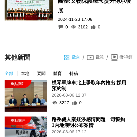
團體:文物保護概念提升傳承發
展
2024-11-23 17:06
0
3162
0
其他新聞
/
/
電台
電視
微視頻
全部
本地
要聞
體育
特稿
橫琴單牌車北上爭取年內推出 採用
預約制
2026-08-06 12:37
3227
0
路氹傷人案疑涉感情問題 司警拘
1內地漢明公布案情
2026-08-06 17:12