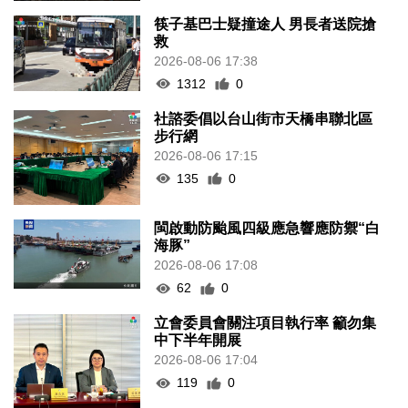
筷子基巴士疑撞途人 男長者送院搶
救
2026-08-06 17:38
1312
0
社諮委倡以台山街市天橋串聯北區
步行網
2026-08-06 17:15
135
0
閩啟動防颱風四級應急響應防禦“白
海豚”
2026-08-06 17:08
62
0
立會委員會關注項目執行率 籲勿集
中下半年開展
2026-08-06 17:04
119
0