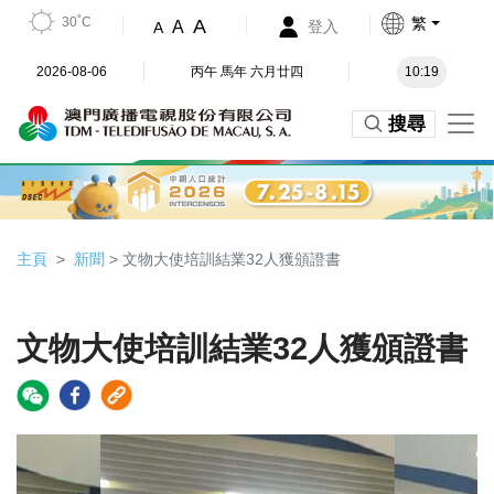
30˚C
繁
A
A
登入
A
2026-08-06
丙午 馬年 六月廿四
10:19
搜尋
主頁
新聞
> 文物大使培訓結業32人獲頒證書
文物大使培訓結業32人獲頒證書