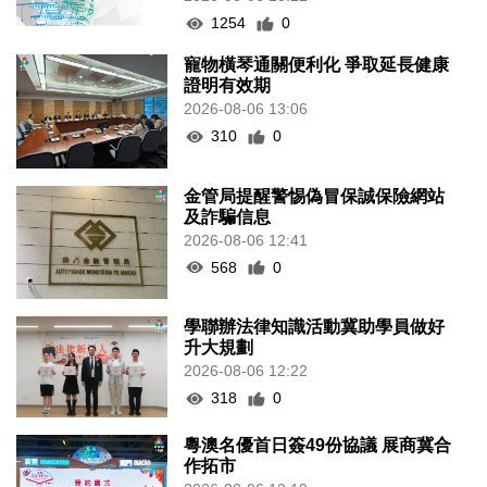
1254
0
寵物橫琴通關便利化 爭取延長健康
證明有效期
2026-08-06 13:06
310
0
金管局提醒警惕偽冒保誠保險網站
及詐騙信息
2026-08-06 12:41
568
0
學聯辦法律知識活動冀助學員做好
升大規劃
2026-08-06 12:22
318
0
粵澳名優首日簽49份協議 展商冀合
作拓市