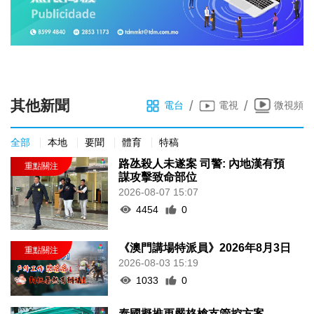
其他新聞
/
/
電台
電視
微視頻
全部
本地
要聞
體育
特稿
路氹殺人未遂案 司警: 內地漢有預
謀攻擊致命部位
2026-08-07 15:07
4454
0
《澳門講場特派員》2026年8月3日
2026-08-03 15:19
1033
0
泰國擬推更嚴格槍支管控方案