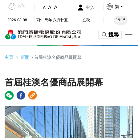
29˚C
繁
A
A
登入
A
2026-08-08
丙午 馬年 六月廿五
立秋
19:15
搜尋
主頁
新聞
> 首屆桂澳名優商品展開幕
首屆桂澳名優商品展開幕