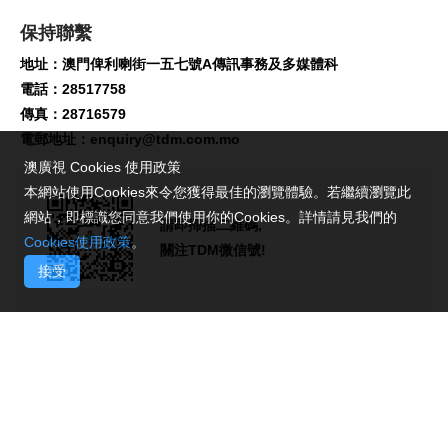
保持聯繫
地址：澳門俾利喇街一五七號A傳訊事務及多媒體科
電話：28517758
傳真：28716579
電郵地址：
enquiry@tdm.com.mo
澳廣視 Cookies 使用政策
本網站使用Cookies來令您獲得最佳的瀏覽體驗。若繼續瀏覽此
網站，即標識您同意我們使用你的Cookies。詳情請見我們的
請即掃描二維碼,
Cookies使用政策
。
關注TDM微信號!
接受