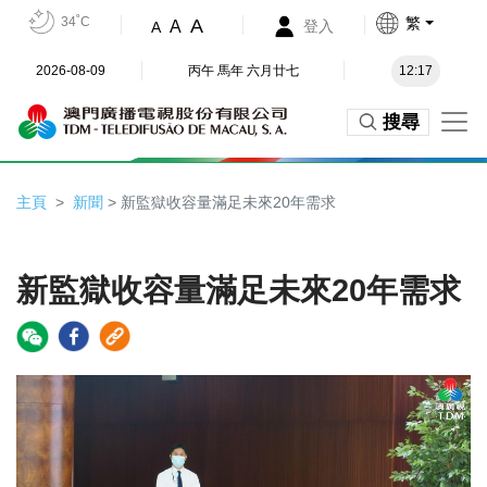
34˚C
繁
A
A
登入
A
2026-08-09
丙午 馬年 六月廿七
12:17
搜尋
主頁
新聞
> 新監獄收容量滿足未來20年需求
新監獄收容量滿足未來20年需求