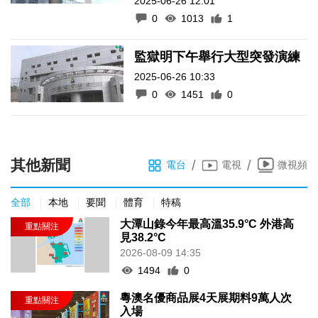
2025-06-26 12:01
0
1013
1
監獄明下午舉行大型突發演練
2025-06-26 10:33
0
1451
0
其他新聞
/
/
電台
電視
微視頻
全部
本地
要聞
體育
特稿
大潭山錄今年最高溫35.9°C 外港高
見38.2°C
2026-08-09 14:35
1494
0
粵澳名優商品展4天展期料9萬人次
入場