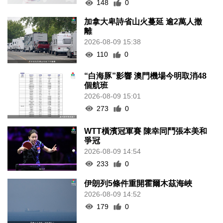
148
0
加拿大卑詩省山火蔓延 逾2萬人撤
離
2026-08-09 15:38
110
0
“白海豚”影響 澳門機場今明取消48
個航班
2026-08-09 15:01
273
0
WTT橫濱冠軍賽 陳幸同鬥張本美和
爭冠
2026-08-09 14:54
233
0
伊朗列5條件重開霍爾木茲海峽
2026-08-09 14:52
179
0