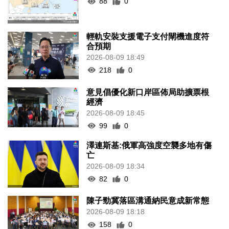
88
0
輕軌安裝支援電子支付閘機進度符
合預期
2026-08-09 18:49
218
0
意見倡優化新口岸區佈局助擴票根
經濟
2026-08-09 18:45
99
0
澤連斯基:俄軍高強度空襲多地有傷
亡
2026-08-09 18:34
82
0
陳子勁冀落區溝通納民意成新常態
2026-08-09 18:18
158
0