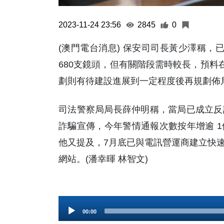
2023-11-24 23:56
2845
0
(澳門電台消息) 保安司司長黃少澤稱，
680支鏡頭，但有關階段需時較長，預料在 
劃則有待建設進展到一定程度後再規劃佈
司法警察局局長薛仲明稱，當局已成立反
詐騙宣傳，今年警情通報次數按年增逾 
他又提及，7月底已與電訊營運商建立快速屏
網站。(潘幸暉 林智文)
Audio
00:00
Player