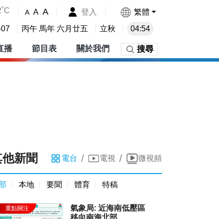
2˚C
A
登入
繁體
A
A
-07
丙午 馬年 六月廿五
立秋
04:54
直播
節目表
關於我們
搜尋
其他新聞
/
/
電台
電視
微視頻
部
本地
要聞
體育
特稿
氣象局: 近海南低壓區
移向南海北部