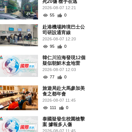
死20傷 槍手在逃
2026-08-07 12:21
55
0
赴港機場跨境巴士公
司研設通宵線
2026-08-07 12:20
95
0
韓仁川沿海發現12個
疑似朝鮮木盒地雷
2026-08-07 12:03
77
0
旅遊局赴大馬參加美
食之都年會
2026-08-07 11:45
111
0
泰國疑發生校園槍擊
案 據報多人傷
2026-08-07 11:45