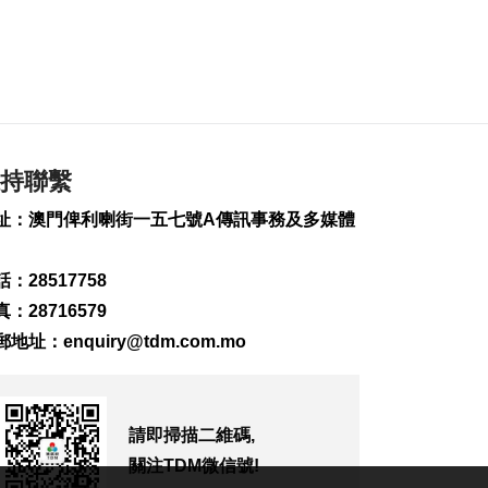
267
0
俄煉油廠遇襲 澤連斯
基稱削弱俄燃料供應
2026-08-07 07:18
199
0
持聯繫
伊朗擬禁美以等國船
隻通行霍爾木茲海峽
址：澳門俾利喇街一五七號A傳訊事務及多媒體
2026-08-07 06:54
237
0
：28517758
西班牙休達非法移民
：28716579
潮增至約百人死亡
2026-08-06 23:45
郵地址：
enquiry@tdm.com.mo
287
0
也門胡塞武裝襲擊致
35名政府軍士兵死亡
請即掃描二維碼,
2026-08-06 23:06
關注TDM微信號!
257
0