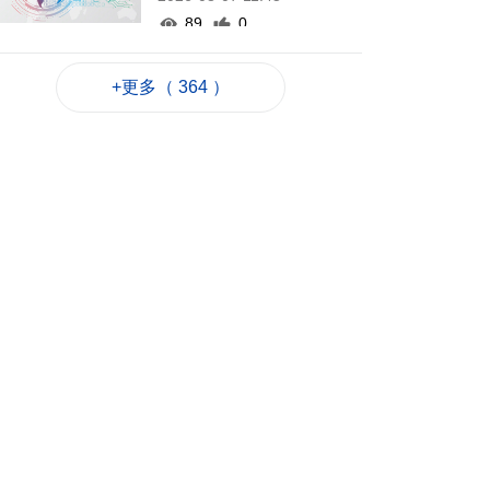
89
0
“白海豚”吹襲沖繩 數
百航班取消
+更多（ 364 ）
2026-08-07 11:32
195
0
業界冀培訓專項認證
導遊對接銀髮旅遊市
場
2026-08-07 11:28
112
0
中國澳門代表團赴汶
萊參與亞太反洗錢組
織會議
2026-08-07 10:49
193
0
司警雷霆行動截獲1男
子逾期逗留