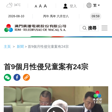
34˚C
繁
A
A
登入
A
2026-08-10
丙午 馬年 六月廿八
09:59
搜尋
主頁
新聞
> 首9個月性侵兒童案有24宗
首9個月性侵兒童案有24宗
Video
Player