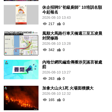
休企招聘5“初級廚師” 10培訓名額
今起報名
2026-08-10 13:43
217
0
風順大馬路行車天橋週三至五凌晨
封閉修路
2026-08-10 13:28
342
0
內地廿網民編造傳播涉災謠言被處
罰
2026-08-10 13:27
263
0
加拿大山火1死 火場面積擴大
2026-08-10 12:32
165
0