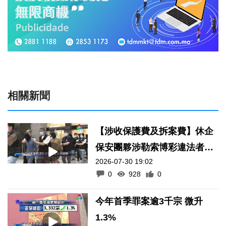
相關新聞
【涉收保護費及拆案費】休企
保安團夥涉勒索博彩違法者被
2026-07-30 19:02
捕
0
928
0
今年首季罪案逾3千宗 微升
1.3%