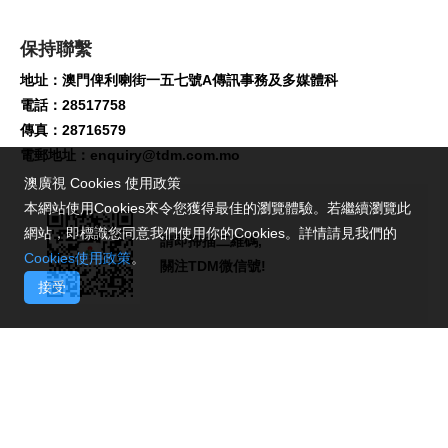
保持聯繫
地址：澳門俾利喇街一五七號A傳訊事務及多媒體科
電話：28517758
傳真：28716579
電郵地址：
enquiry@tdm.com.mo
澳廣視 Cookies 使用政策
本網站使用Cookies來令您獲得最佳的瀏覽體驗。若繼續瀏覽此
網站，即標識您同意我們使用你的Cookies。詳情請見我們的
請即掃描二維碼,
Cookies使用政策
。
關注TDM微信號!
接受