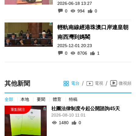
2026-06-18 13:27
0
994
0
輕軌南線經港珠澳口岸連皇朝
南西灣到媽閣
2025-12-01 20:23
0
8706
1
其他新聞
/
/
電台
電視
微視頻
全部
本地
要聞
體育
特稿
社團法律制度今起公開諮詢45天
2026-08-10 11:01
1480
0