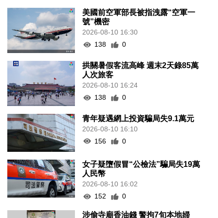
美國前空軍部長被指洩露“空軍一
號”機密
2026-08-10 16:30
138
0
拱關暑假客流高峰 週末2天錄85萬
人次旅客
2026-08-10 16:24
138
0
青年疑遇網上投資騙局失9.1萬元
2026-08-10 16:10
156
0
女子疑墮假冒“公檢法”騙局失19萬
人民幣
2026-08-10 16:02
152
0
涉偷寺廟香油錢 警拘7旬本地婦