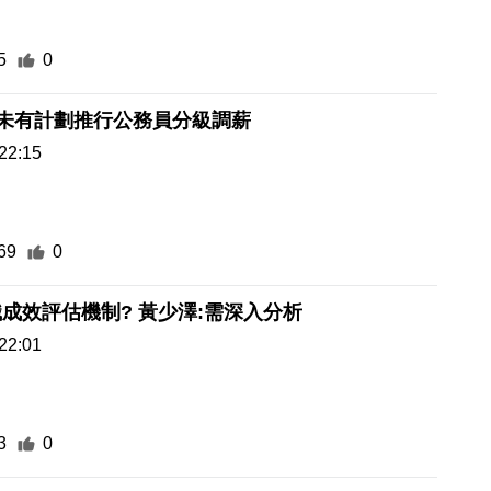
5
0
暫未有計劃推行公務員分級調薪
22:15
69
0
建諮詢組職成效評估機制? 黃少澤:需深入分析
22:01
3
0