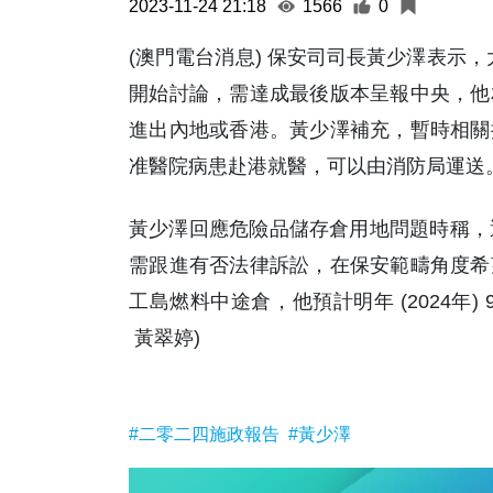
2023-11-24 21:18
1566
0
(澳門電台消息) 保安司司長黃少澤表示，大灣
開始討論，需達成最後版本呈報中央，他
進出內地或香港。黃少澤補充，暫時相關
准醫院病患赴港就醫，可以由消防局運送
黃少澤回應危險品儲存倉用地問題時稱，運
需跟進有否法律訴訟，在保安範疇角度希
工島燃料中途倉，他預計明年 (2024年
黃翠婷)
#二零二四施政報告
#黃少澤