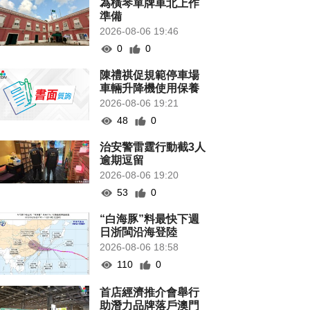
為橫琴單牌車北上作
準備
2026-08-06 19:46
0
0
陳禮祺促規範停車場
車輛升降機使用保養
2026-08-06 19:21
48
0
治安警雷霆行動截3人
逾期逗留
2026-08-06 19:20
53
0
“白海豚”料最快下週
日浙閩沿海登陸
2026-08-06 18:58
110
0
首店經濟推介會舉行
助潛力品牌落戶澳門