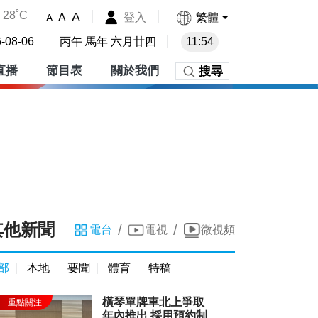
28˚C
A
登入
繁體
A
A
-08-06
丙午 馬年 六月廿四
11:54
直播
節目表
關於我們
搜尋
其他新聞
/
/
電台
電視
微視頻
部
本地
要聞
體育
特稿
橫琴單牌車北上爭取
年內推出 採用預約制