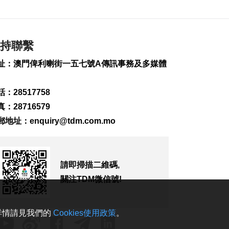
179
0
內地漢代客賭博涉盜7
萬港元籌碼
2026-08-06 16:45
持聯繫
246
0
址：澳門俾利喇街一五七號A傳訊事務及多媒體
2初中男生涉盜停車場
單車等物品
：28517758
2026-08-06 16:36
：28716579
423
0
郵地址：
enquiry@tdm.com.mo
公職局以AI輔助綜合
試審學歷料年內試用
2026-08-06 16:14
488
0
請即掃描二維碼,
關注TDM微信號!
環保規劃編製及固體
廢物管理研究料年內
完成
。詳情請見我們的
Cookies使用政策
。
2026-08-06 16:06
168
0