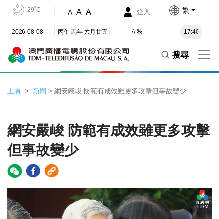
29˚C
繁
A
A
登入
A
2026-08-08
丙午 馬年 六月廿五
立秋
17:40
搜尋
主頁
新聞
> 網安嚴峻 防範有成效雖更多攻擊但事故變少
網安嚴峻 防範有成效雖更多攻擊
但事故變少