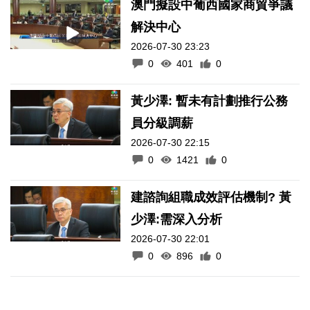
澳門擬設中葡西國家商貿爭議
解決中心
2026-07-30 23:23
0
401
0
黃少澤: 暫未有計劃推行公務
員分級調薪
2026-07-30 22:15
0
1421
0
建諮詢組職成效評估機制? 黃
少澤:需深入分析
2026-07-30 22:01
0
896
0