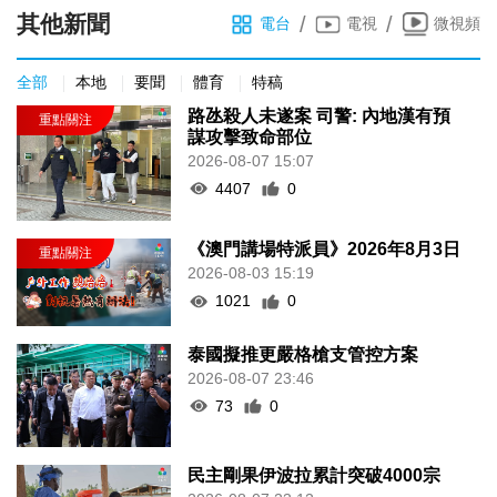
其他新聞
/
/
電台
電視
微視頻
全部
本地
要聞
體育
特稿
路氹殺人未遂案 司警: 內地漢有預
謀攻擊致命部位
2026-08-07 15:07
4407
0
《澳門講場特派員》2026年8月3日
2026-08-03 15:19
1021
0
泰國擬推更嚴格槍支管控方案
2026-08-07 23:46
73
0
民主剛果伊波拉累計突破4000宗