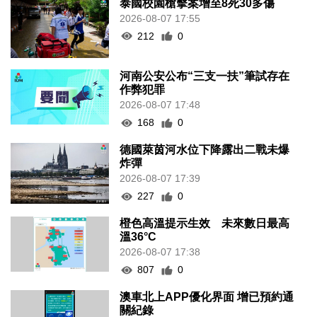
泰國校園槍擊案增至8死30多傷
2026-08-07 17:55
212
0
河南公安公布“三支一扶”筆試存在
作弊犯罪
2026-08-07 17:48
168
0
德國萊茵河水位下降露出二戰未爆
炸彈
2026-08-07 17:39
227
0
橙色高溫提示生效 未來數日最高
溫36°C
2026-08-07 17:38
807
0
澳車北上APP優化界面 增已預約通
關紀錄