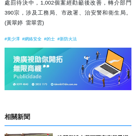
處罰待決中，1,002個案經勸籲後改善，轉介部門
390宗，涉及工務局、市政署、治安警和衛生局。
(黃翠婷 雷翠雲)
#黃少澤
#網絡安全
#的士
#新防火法
相關新聞