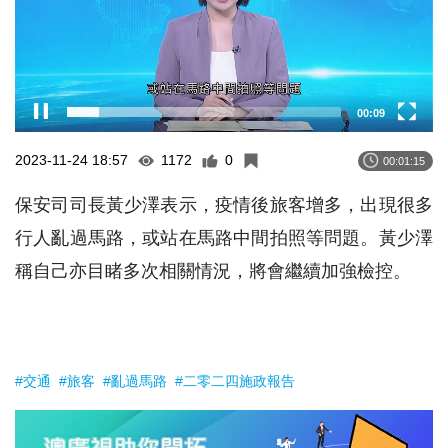
00:09
2023-11-24 18:57
1172
0
00:01:15
保安司司長黃少澤表示，疫情後旅客增多，出現很多
行人亂過馬路，或站在馬路中間拍照等問題。黃少澤
稱自己亦目睹多次相關情況，將會繼續加強檢控。
#交通
#旅客
#亂過馬路
#二零二四施政報告