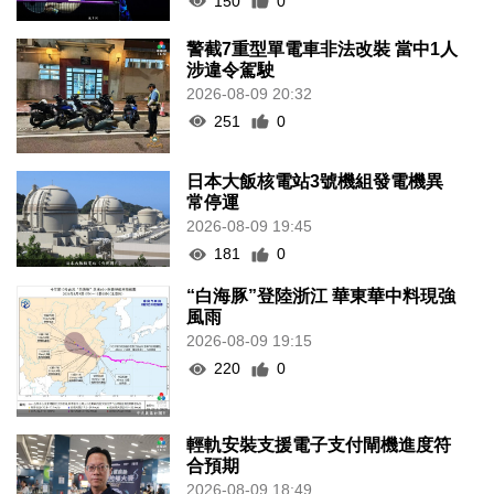
150
0
警截7重型單電車非法改裝 當中1人
涉違令駕駛
2026-08-09 20:32
251
0
日本大飯核電站3號機組發電機異
常停運
2026-08-09 19:45
181
0
“白海豚”登陸浙江 華東華中料現強
風雨
2026-08-09 19:15
220
0
輕軌安裝支援電子支付閘機進度符
合預期
2026-08-09 18:49