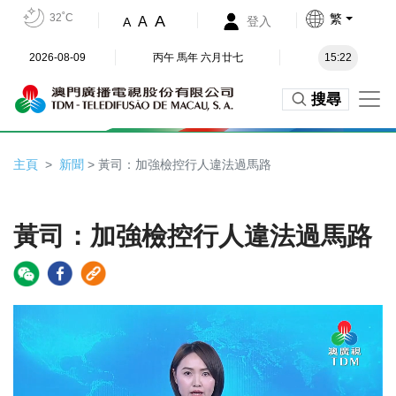
32˚C
繁
A
A
登入
A
2026-08-09
丙午 馬年 六月廿七
15:22
搜尋
主頁
新聞
> 黃司：加強檢控行人違法過馬路
黃司：加強檢控行人違法過馬路
Video
Player