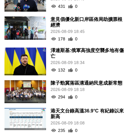
431
0
意見倡優化新口岸區佈局助擴票根
經濟
2026-08-09 18:45
178
0
澤連斯基:俄軍高強度空襲多地有傷
亡
2026-08-09 18:34
132
0
陳子勁冀落區溝通納民意成新常態
2026-08-09 18:18
294
0
港天文台錄高溫36.9°C 有紀錄以來
新高
2026-08-09 18:08
235
0