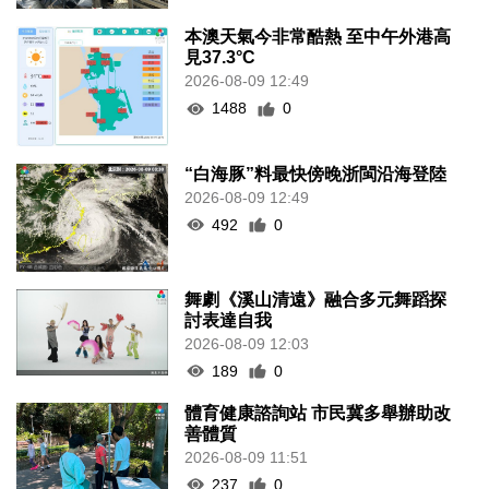
本澳天氣今非常酷熱 至中午外港高
見37.3°C
2026-08-09 12:49
1488
0
“白海豚”料最快傍晚浙閩沿海登陸
2026-08-09 12:49
492
0
舞劇《溪山清遠》融合多元舞蹈探
討表達自我
2026-08-09 12:03
189
0
體育健康諮詢站 市民冀多舉辦助改
善體質
2026-08-09 11:51
237
0