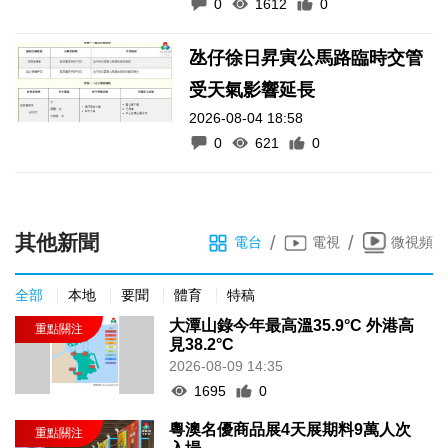
0
1612
0
氹仔徐日昇寅公馬路臨時交管
受天氣影響延長
2026-08-04 18:58
0
621
0
其他新聞
/
/
電台
電視
微視頻
全部
本地
要聞
體育
特稿
大潭山錄今年最高溫35.9°C 外港高
見38.2°C
2026-08-09 14:35
1695
0
粵澳名優商品展4天展期料9萬人次