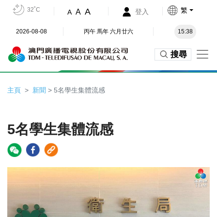
32˚C
繁
A
A
登入
A
2026-08-08
丙午 馬年 六月廿六
15:38
搜尋
主頁
新聞
> 5名學生集體流感
5名學生集體流感