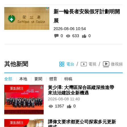
新一輪長者安裝假牙計劃明開
展
2026-08-06 10:54
0
633
0
其他新聞
/
/
電台
電視
微視頻
全部
本地
要聞
體育
特稿
黃少澤: 大灣區深合區縱深推進帶
來法治建設全新機遇
2026-08-08 11:40
1357
0
譚偉文要求都更公司探索多元更新