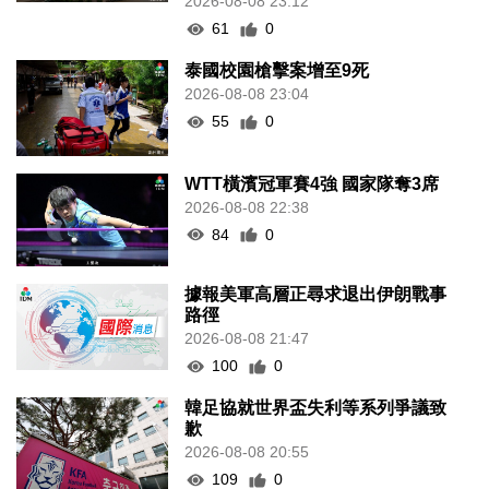
2026-08-08 23:12
61
0
泰國校園槍擊案增至9死
2026-08-08 23:04
55
0
WTT橫濱冠軍賽4強 國家隊奪3席
2026-08-08 22:38
84
0
據報美軍高層正尋求退出伊朗戰事
路徑
2026-08-08 21:47
100
0
韓足協就世界盃失利等系列爭議致
歉
2026-08-08 20:55
109
0