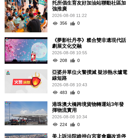
托所倡生育友好加油站聯動社區加
強推廣
2026-08-08 11:22
356
0
《夢影牡丹亭》糅合雙非遺現代話
劇展文化交融
2026-08-08 10:55
208
0
亞婆井單位火警撲滅 疑涉熱水爐電
線短路
2026-08-08 10:43
483
0
港珠澳大橋跨境貨物轉運站3年發
揮物流實用
2026-08-08 10:34
224
0
美上訴法院維持白宮宴會廳改造停