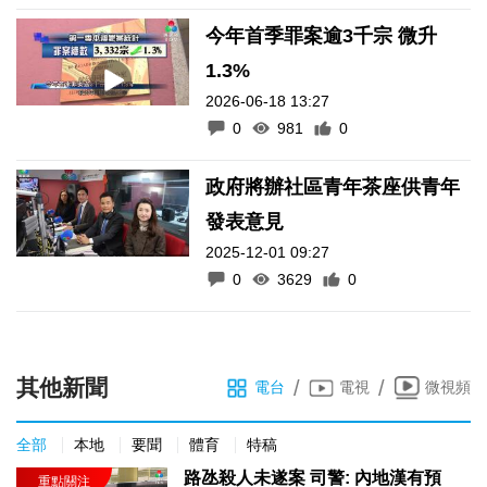
今年首季罪案逾3千宗 微升
1.3%
2026-06-18 13:27
0
981
0
政府將辦社區青年茶座供青年
發表意見
2025-12-01 09:27
0
3629
0
其他新聞
/
/
電台
電視
微視頻
全部
本地
要聞
體育
特稿
路氹殺人未遂案 司警: 內地漢有預