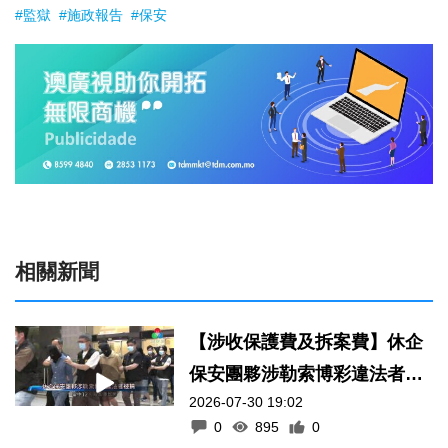
#監獄
#施政報告
#保安
相關新聞
【涉收保護費及拆案費】休企
保安團夥涉勒索博彩違法者被
2026-07-30 19:02
捕
0
895
0