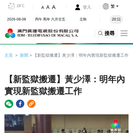
28˚C
繁
A
A
登入
A
2026-08-08
丙午 馬年 六月廿五
立秋
20:11
搜尋
主頁
新聞
> 【新監獄搬遷】黃少澤：明年內實現新監獄搬遷工作
【新監獄搬遷】黃少澤：明年內
實現新監獄搬遷工作
Video
Player