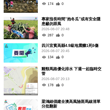
174
0
專家指長時間”抱冬瓜”或有安全隱
患籲勿跟風
2026-08-07 20:48
287
0
四川宜賓高縣4.9級地震釀1死6傷
2026-08-07 20:45
134
0
雞頸馬路優化排水 下週一起臨時交
管
2026-08-07 20:13
178
0
梁鴻細倡建全澳高風險斑馬線清單
分批翻新