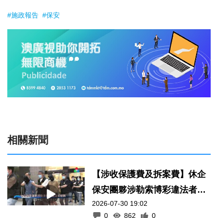
#施政報告
#保安
相關新聞
【涉收保護費及拆案費】休企
保安團夥涉勒索博彩違法者被
2026-07-30 19:02
捕
0
862
0