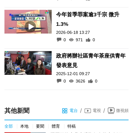
今年首季罪案逾3千宗 微升
1.3%
2026-06-18 13:27
0
971
0
政府將辦社區青年茶座供青年
發表意見
2025-12-01 09:27
0
3626
0
其他新聞
/
/
電台
電視
微視頻
全部
本地
要聞
體育
特稿