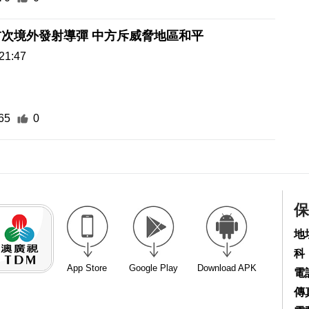
次境外發射導彈 中方斥威脅地區和平
21:47
65
0
保
地
科
App Store
Google Play
Download APK
電話
傳真