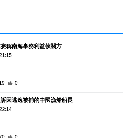
本妄稱南海事務利益攸關方
21:15
19
0
起訴因逃逸被捕的中國漁船船長
22:14
70
0