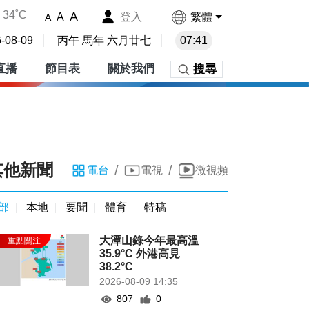
34˚C
A
登入
繁體
A
A
-08-09
丙午 馬年 六月廿七
07:41
直播
節目表
關於我們
搜尋
其他新聞
/
/
電台
電視
微視頻
部
本地
要聞
體育
特稿
大潭山錄今年最高溫
35.9°C 外港高見
38.2°C
2026-08-09 14:35
807
0