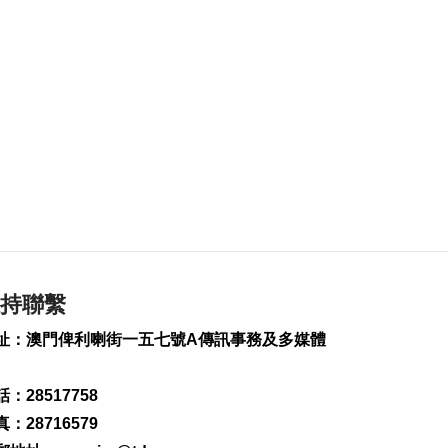
賀新加坡國慶
2026-08-09 11:05
183
0
科技助農豐收提質 建
設“農業強國”保糧安
2026-08-09 10:39
201
0
“白海豚”將登陸浙閩
沿海 華東迎強風雨
2026-08-09 10:26
462
0
持聯繫
萬斯稱美伊仍在博奕
2026-08-09 10:18
址：澳門俾利喇街一五七號A傳訊事務及多媒體
184
0
：28517758
美軍司令訪以色列商
：28716579
多戰線局勢