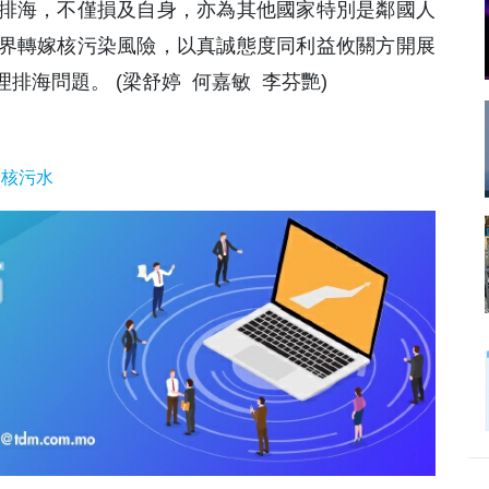
排海，不僅損及自身，亦為其他國家特別是鄰國人
界轉嫁核污染風險，以真誠態度同利益攸關方開展
排海問題。 (梁舒婷 何嘉敏 李芬艷)
島核污水