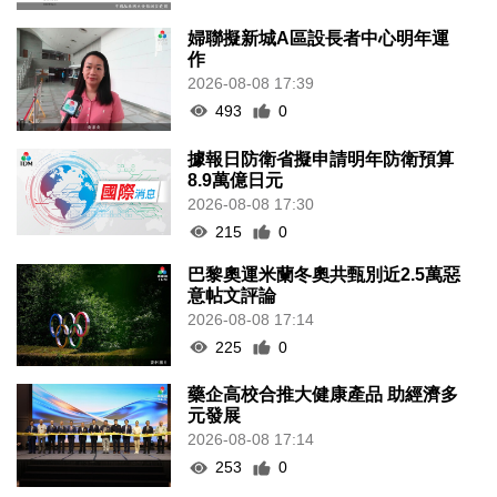
婦聯擬新城A區設長者中心明年運
作
2026-08-08 17:39
493
0
據報日防衛省擬申請明年防衛預算
8.9萬億日元
2026-08-08 17:30
215
0
巴黎奧運米蘭冬奧共甄別近2.5萬惡
意帖文評論
2026-08-08 17:14
225
0
藥企高校合推大健康產品 助經濟多
元發展
2026-08-08 17:14
253
0