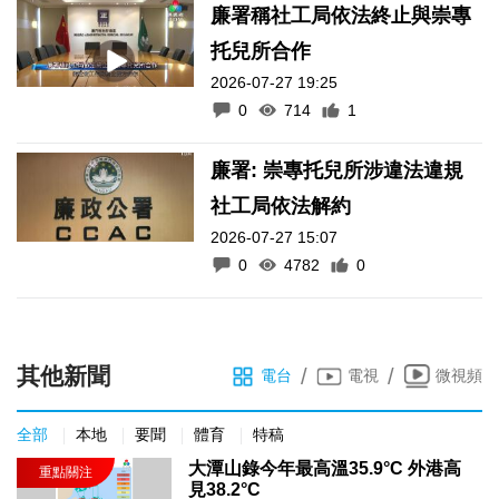
廉署稱社工局依法終止與崇專
托兒所合作
2026-07-27 19:25
0
714
1
廉署: 崇專托兒所涉違法違規
社工局依法解約
2026-07-27 15:07
0
4782
0
其他新聞
/
/
電台
電視
微視頻
全部
本地
要聞
體育
特稿
大潭山錄今年最高溫35.9°C 外港高
見38.2°C