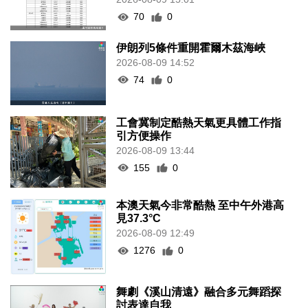
70
0
伊朗列5條件重開霍爾木茲海峽
2026-08-09 14:52
74
0
工會冀制定酷熱天氣更具體工作指
引方便操作
2026-08-09 13:44
155
0
本澳天氣今非常酷熱 至中午外港高
見37.3°C
2026-08-09 12:49
1276
0
舞劇《溪山清遠》融合多元舞蹈探
討表達自我