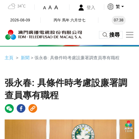
34˚C
繁
A
A
登入
A
2026-08-09
丙午 馬年 六月廿七
07:38
搜尋
主頁
新聞
> 張永春: 具條件時考慮設廉署調查員專有職程
張永春: 具條件時考慮設廉署調
查員專有職程