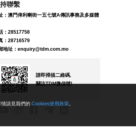
持聯繫
330
0
址：澳門俾利喇街一五七號A傳訊事務及多媒體
“白海豚” 影響 澳門機
場明後取消32個航班
2026-08-08 23:12
：28517758
533
0
：28716579
泰國校園槍擊案增至9
郵地址：
enquiry@tdm.com.mo
死
2026-08-08 23:04
319
0
請即掃描二維碼,
WTT橫濱冠軍賽4強
關注TDM微信號!
國家隊奪3席
2026-08-08 22:38
417
0
。詳情請見我們的
Cookies使用政策
。
據報美軍高層正尋求
退出伊朗戰事路徑
2026-08-08 21:47
321
0