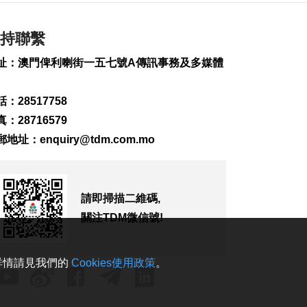
一帶將滅蚊
2026-08-07 19:24
162
0
持聯繫
7旬翁流感重症須深切
址：澳門俾利喇街一五七號A傳訊事務及多媒體
治療
2026-08-07 19:16
：28517758
212
0
：28716579
氹仔旅大城大2巴士站
郵地址：
enquiry@tdm.com.mo
明恢復運作
2026-08-07 19:07
250
0
請即掃描二維碼,
松山隧道口附近爆水
關注TDM微信號!
管傍晚基本完成止漏
2026-08-07 18:45
299
0
。詳情請見我們的
Cookies使用政策
。
橙色高溫提示生效 避
暑中心延長夜間開放
2026-08-07 18:20