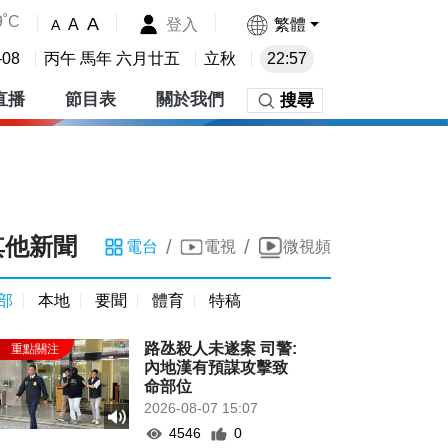
9˚C
A
登入
繁體
A
A
-08
丙午 馬年 六月廿五
立秋
22:57
直播
節目表
關於我們
搜尋
其他新聞
/
/
電台
電視
微視頻
部
本地
要聞
體育
特稿
路氹殺人未遂案 司警:
內地漢有預謀攻擊致
命部位
2026-08-07 15:07
4546
0