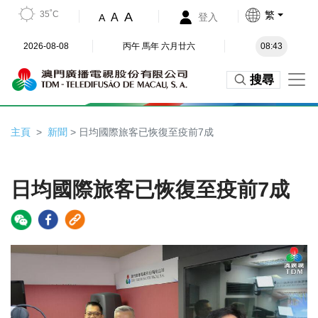
35˚C
繁
A
A
登入
A
2026-08-08
丙午 馬年 六月廿六
08:43
搜尋
主頁
新聞
> 日均國際旅客已恢復至疫前7成
日均國際旅客已恢復至疫前7成