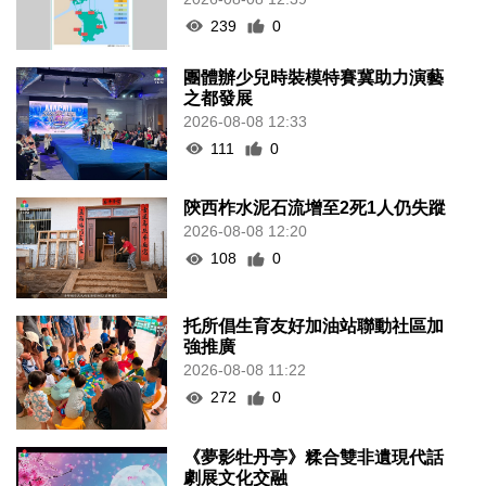
239
0
團體辦少兒時裝模特賽冀助力演藝
之都發展
2026-08-08 12:33
111
0
陝西柞水泥石流增至2死1人仍失蹤
2026-08-08 12:20
108
0
托所倡生育友好加油站聯動社區加
強推廣
2026-08-08 11:22
272
0
《夢影牡丹亭》糅合雙非遺現代話
劇展文化交融