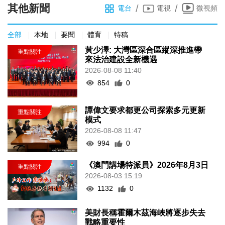
其他新聞
/
/
電台
電視
微視頻
全部
本地
要聞
體育
特稿
黃少澤: 大灣區深合區縱深推進帶
來法治建設全新機遇
2026-08-08 11:40
854
0
譚偉文要求都更公司探索多元更新
模式
2026-08-08 11:47
994
0
《澳門講場特派員》2026年8月3日
2026-08-03 15:19
1132
0
美財長稱霍爾木茲海峽將逐步失去
戰略重要性