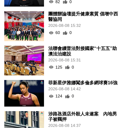
82
0
團體辦論壇提升健康素質 倡增中西
醫協同
2026-08-08 15:32
60
0
法聯會續普法對接國家“十五五”助
澳法治建設
2026-08-08 15:31
125
0
菲新星伊雅娜闖多倫多網球賽16強
2026-08-08 14:42
124
0
涉路氹酒店外殺人未遂案 內地男
子被羈押
2026-08-08 14:37