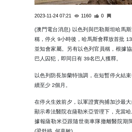
2023-11-24 07:21
1160
0
(澳門電台消息) 以色列與巴勒斯坦哈馬
稱，停火 9小時後，哈馬斯會釋放首批 
並知會家屬。另有以色列官員稱，根據協議
巴人囚犯，即同日有 39名巴人獲釋。
以色列防長加蘭特強調，在短暫停火結束
續至少 2個月。
在停火生效前夕，以軍證實拘捕加沙最大
顯示希法醫院在薩勒米亞管理下，充當哈
據報薩勒米亞跟隨世衛車隊撤離醫院期
(梁舒婷 何嘉敏)