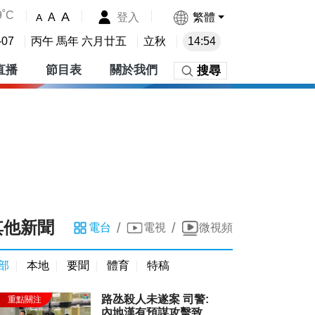
9˚C
A
登入
繁體
A
A
-07
丙午 馬年 六月廿五
立秋
14:54
直播
節目表
關於我們
搜尋
其他新聞
/
/
電台
電視
微視頻
部
本地
要聞
體育
特稿
路氹殺人未遂案 司警:
內地漢有預謀攻擊致