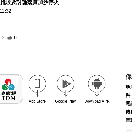
表抵埃及討論落實加沙停火
12:32
63
0
保
地
科
App Store
Google Play
Download APK
電話
傳真
電