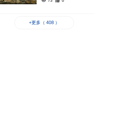
73
0
專家指長時間”抱冬
瓜”或有安全隱患籲勿
跟風
+更多（ 408 ）
2026-08-07 20:48
167
0
四川宜賓高縣4.9級地
震釀1死6傷
2026-08-07 20:45
84
0
雞頸馬路優化排水 下
週一起臨時交管
2026-08-07 20:13
135
0
梁鴻細倡建全澳高風
險斑馬線清單分批翻
新
2026-08-07 19:52