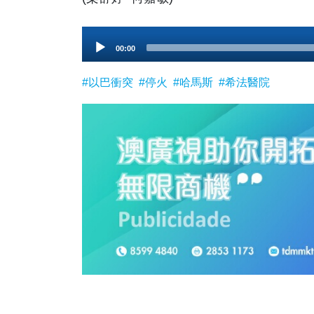
Audio
00:00
Player
#以巴衝突
#停火
#哈馬斯
#希法醫院