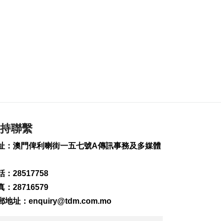
103
0
7旬翁流感重症須深切
治療
2026-08-07 19:16
142
0
氹仔旅大城大2巴士站
明恢復運作
2026-08-07 19:07
168
0
松山隧道口附近爆水
持聯繫
管傍晚基本完成止漏
2026-08-07 18:45
址：澳門俾利喇街一五七號A傳訊事務及多媒體
221
0
：28517758
橙色高溫提示生效 避
暑中心延長夜間開放
：28716579
2026-08-07 18:20
郵地址：
enquiry@tdm.com.mo
124
0