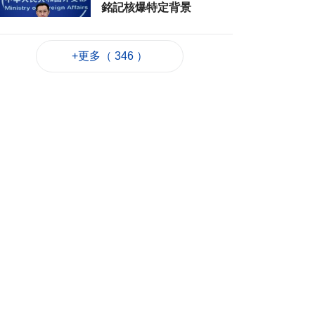
銘記核爆特定背景
2026-08-06 20:42
175
0
+更多（ 346 ）
工務局持續優化石排
灣社區未發展土地
2026-08-06 20:11
258
0
深合區升級改造系統
為橫琴單牌車北上作
準備
2026-08-06 19:46
327
0
朝鮮向東部海域發射
短程彈道導彈
2026-08-06 19:41
128
0
陳禮祺促規範停車場
車輛升降機使用保養