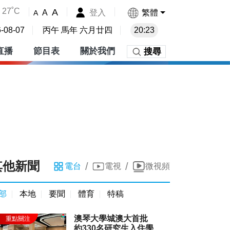
27˚C
A
登入
繁體
A
A
-08-07
丙午 馬年 六月廿四
20:23
直播
節目表
關於我們
搜尋
其他新聞
/
/
電台
電視
微視頻
部
本地
要聞
體育
特稿
澳琴大學城澳大首批
約330名研究生入住學