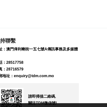
255
0
內地傳媒公司拜訪澳
廣視冀加強交流
2026-08-06 18:22
224
0
海南島附近低壓區不
持聯繫
排除移向南海北部
2026-08-06 17:58
址：澳門俾利喇街一五七號A傳訊事務及多媒體
334
0
：28517758
黎以商停火執行情況
以軍稱2兵遭襲身亡
：28716579
2026-08-06 17:45
郵地址：
enquiry@tdm.com.mo
148
0
筷子基7旬翁疑衝出馬
路遭巴士撞傷搶救
請即掃描二維碼,
2026-08-06 17:38
關注TDM微信號!
2558
0