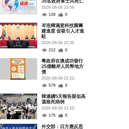
35名政府軍士兵死亡
2026-08-06 23:06
128
0
岑浩輝滿意科技園籌
建進度 促吸引人才進
駐
2026-08-06 22:35
212
0
粵政府在澳成功發行
25億離岸人民幣地方
債
2026-08-06 22:22
579
0
韓連續5天報告疑似高
溫致死病例
2026-08-06 21:52
175
0
外交部：日方應反思