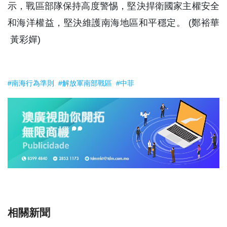
示，戰區部隊保持高度警惕，堅決捍衛國家主權安全
和海洋權益，堅決維護南海地區和平穩定。 (鄭裕華
黃彩嬋)
#南海行為準則
#解放軍南部戰區
#中菲
相關新聞