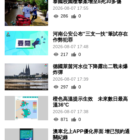
泰國校園槍擊案增至8死30多傷
2026-08-07 17:55
286
0
河南公安公布“三支一扶”筆試存在
作弊犯罪
2026-08-07 17:48
217
0
德國萊茵河水位下降露出二戰未爆
炸彈
2026-08-07 17:39
297
0
橙色高溫提示生效 未來數日最高
溫36°C
2026-08-07 17:38
871
0
澳車北上APP優化界面 增已預約通
關紀錄