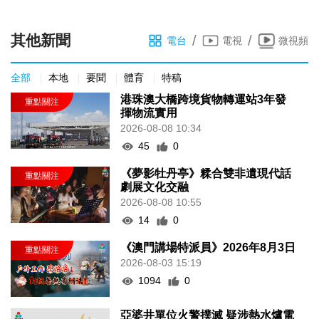
其他新聞
/
/
電台
電視
微視頻
全部
本地
要聞
體育
特稿
港珠澳大橋跨境貨物轉運站3年發
揮物流實用
2026-08-08 10:34
45
0
《夢影牡丹亭》糅合雙非遺現代話
劇展文化交融
2026-08-08 10:55
14
0
《澳門講場特派員》2026年8月3日
2026-08-03 15:19
1094
0
亞婆井單位火警撲滅 疑涉熱水爐電