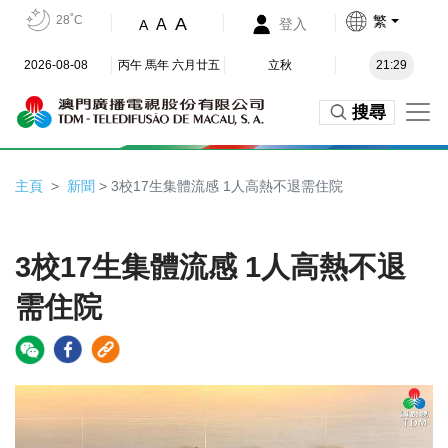
28˚C
繁
A
A
登入
A
2026-08-08
丙午 馬年 六月廿五
立秋
21:29
搜尋
主頁
新聞
> 3校17生集體流感 1人高熱不退需住院
3校17生集體流感 1人高熱不退
需住院