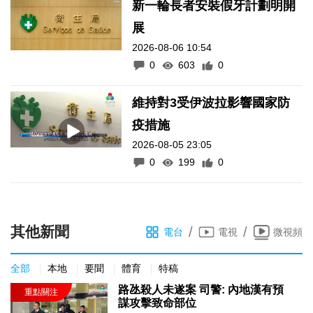
新一輪長者安裝假牙計劃明開
展
2026-08-06 10:54
0
603
0
維持對3受伊波拉影響國家防
疫措施
2026-08-05 23:05
0
199
0
其他新聞
/
/
電台
電視
微視頻
全部
本地
要聞
體育
特稿
路氹殺人未遂案 司警: 內地漢有預
謀攻擊致命部位