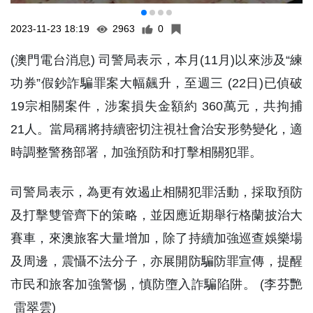
2023-11-23 18:19
2963
0
(澳門電台消息) 司警局表示，本月(11月)以來涉及“練
功券”假鈔詐騙罪案大幅飆升，至週三 (22日)已偵破
19宗相關案件，涉案損失金額約 360萬元，共拘捕
21人。當局稱將持續密切注視社會治安形勢變化，適
時調整警務部署，加強預防和打擊相關犯罪。
司警局表示，為更有效遏止相關犯罪活動，採取預防
及打擊雙管齊下的策略，並因應近期舉行格蘭披治大
賽車，來澳旅客大量增加，除了持續加強巡查娛樂場
及周邊，震懾不法分子，亦展開防騙防罪宣傳，提醒
市民和旅客加強警惕，慎防墮入詐騙陷阱。 (李芬艷
雷翠雲)