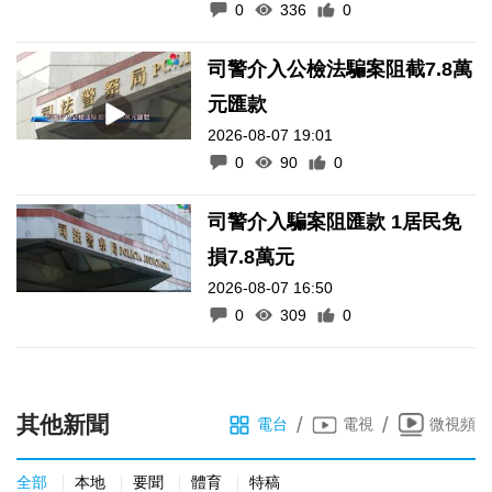
0
336
0
司警介入公檢法騙案阻截7.8萬
元匯款
2026-08-07 19:01
0
90
0
司警介入騙案阻匯款 1居民免
損7.8萬元
2026-08-07 16:50
0
309
0
其他新聞
/
/
電台
電視
微視頻
全部
本地
要聞
體育
特稿