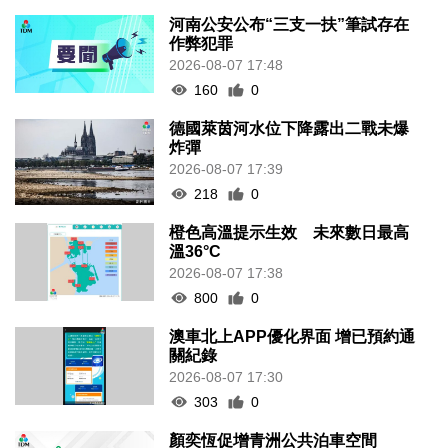
河南公安公布“三支一扶”筆試存在
作弊犯罪
2026-08-07 17:48
160
0
德國萊茵河水位下降露出二戰未爆
炸彈
2026-08-07 17:39
218
0
橙色高溫提示生效 未來數日最高
溫36°C
2026-08-07 17:38
800
0
澳車北上APP優化界面 增已預約通
關紀錄
2026-08-07 17:30
303
0
顏奕恆促增青洲公共泊車空間