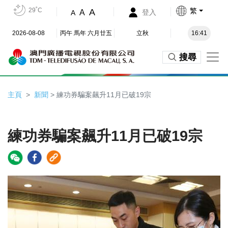
29˚C
繁
A
A
登入
A
2026-08-08
丙午 馬年 六月廿五
立秋
16:41
搜尋
主頁
新聞
> 練功券騙案飆升11月已破19宗
練功券騙案飆升11月已破19宗