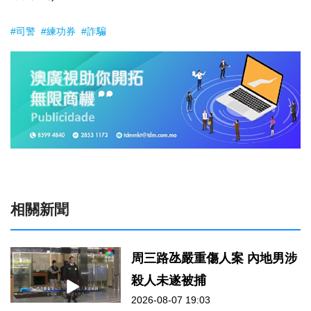
#司警
#練功券
#詐騙
相關新聞
周三路氹嚴重傷人案 內地男涉
殺人未遂被捕
2026-08-07 19:03