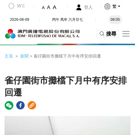
35˚C
繁
A
A
登入
A
2026-08-09
丙午 馬年 六月廿七
06:05
搜尋
主頁
新聞
> 雀仔園街市攤檔下月中有序安排回遷
雀仔園街市攤檔下月中有序安排
回遷