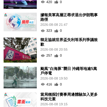
420
0
據報美軍高層正尋求退出伊朗戰事
路徑
2026-08-08 21:47
323
0
韓足協就世界盃失利等系列爭議致
歉
2026-08-08 20:55
257
0
颱風“白海豚”襲日 沖繩等地逾5萬
戶停電
2026-08-08 19:50
416
0
當局稱探討賽事周邊體驗加入更多
科技元素
2026-08-08 19:15