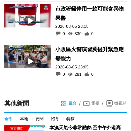
市政署籲停用一款可能含異物
果醬
2026-08-05 23:18
0
330
0
小販區火警演習冀提升緊急應
變能力
2026-08-05 23:05
0
281
0
其他新聞
/
/
電台
電視
微視頻
全部
本地
要聞
體育
特稿
本澳天氣今非常酷熱 至中午外港高