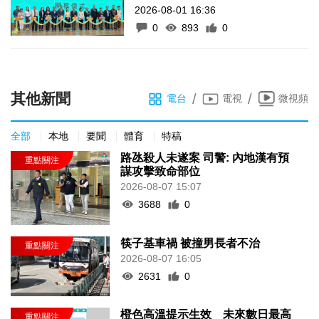
2026-08-01 16:36
0
893
0
其他新聞
/
/
電台
電視
微視頻
全部
本地
要聞
體育
特稿
路氹殺人未遂案 司警: 內地漢有預
謀攻擊致命部位
2026-08-07 15:07
3688
0
筷子基車禍 被撞男長者不治
2026-08-07 16:05
2631
0
橙色高溫提示生效 未來數日最高