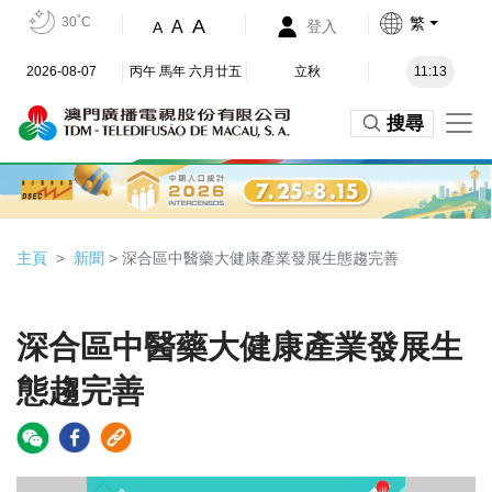
30˚C
繁
A
A
登入
A
2026-08-07
丙午 馬年 六月廿五
立秋
11:13
搜尋
主頁
新聞
> 深合區中醫藥大健康產業發展生態趨完善
深合區中醫藥大健康產業發展生
態趨完善