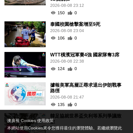
2026-08-08 23:12
150
0
泰國校園槍擊案增至9死
2026-08-08 23:04
106
0
WTT橫濱冠軍賽4強 國家隊奪3席
2026-08-08 22:38
124
0
據報美軍高層正尋求退出伊朗戰事
路徑
2026-08-08 21:47
135
0
韓足協就世界盃失利等系列爭議致
澳廣視 Cookies 使用政策
歉
2026-08-08 20:55
本網站使用Cookies來令您獲得最佳的瀏覽體驗。若繼續瀏覽此