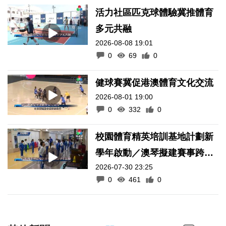
活力社區匹克球體驗冀推體育
多元共融
2026-08-08 19:01
0
69
0
健球賽冀促港澳體育文化交流
2026-08-01 19:00
0
332
0
校園體育精英培訓基地計劃新
學年啟動／澳琴擬建賽事跨境
2026-07-30 23:25
通關便利化機制
0
461
0