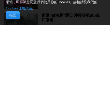
130
0
網站，即標識您同意我們使用你的Cookies。詳情請見我們的
Cookies使用政策
。
接受
颱風“白海豚”襲日 沖繩等地逾5萬
戶停電
2026-08-08 19:50
237
0
當局稱探討賽事周邊體驗加入更多
科技元素
2026-08-08 19:15
158
0
中國駐泰大使館籲文明理性有序參
與活動
2026-08-08 18:25
161
0
婦聯擬新城A區設長者中心明年運
作
2026-08-08 17:39