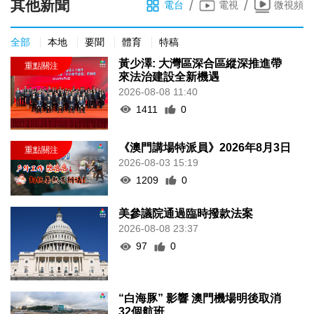
其他新聞
/
/
電台
電視
微視頻
全部
本地
要聞
體育
特稿
黃少澤: 大灣區深合區縱深推進帶
來法治建設全新機遇
2026-08-08 11:40
1411
0
《澳門講場特派員》2026年8月3日
2026-08-03 15:19
1209
0
美參議院通過臨時撥款法案
2026-08-08 23:37
97
0
“白海豚” 影響 澳門機場明後取消
32個航班