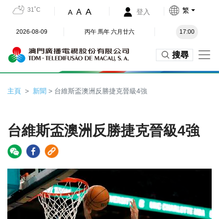
31˚C
繁
A
A
登入
A
2026-08-09
丙午 馬年 六月廿六
17:00
搜尋
主頁
新聞
> 台維斯盃澳洲反勝捷克晉級4強
台維斯盃澳洲反勝捷克晉級4強