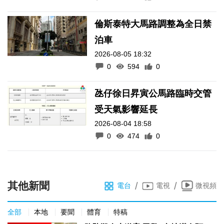
倫斯泰特大馬路調整為全日禁
泊車
2026-08-05 18:32
0
594
0
氹仔徐日昇寅公馬路臨時交管
受天氣影響延長
2026-08-04 18:58
0
474
0
其他新聞
/
/
電台
電視
微視頻
全部
本地
要聞
體育
特稿