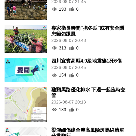
2026-08-07 21:45
193
0
專家指長時間”抱冬瓜”或有安全隱
患籲勿跟風
2026-08-07 20:48
313
0
四川宜賓高縣4.9級地震釀1死6傷
2026-08-07 20:45
154
0
雞頸馬路優化排水 下週一起臨時交
管
2026-08-07 20:13
183
0
梁鴻細倡建全澳高風險斑馬線清單
分批翻新