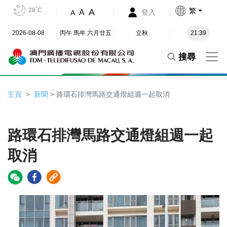
28˚C
繁
A
A
登入
A
2026-08-08
丙午 馬年 六月廿五
立秋
21:39
搜尋
主頁
新聞
> 路環石排灣馬路交通燈組週一起取消
路環石排灣馬路交通燈組週一起
取消