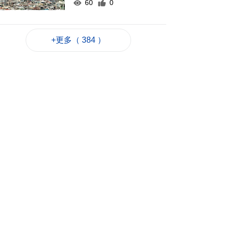
60
0
何潤生倡研會展業智
能化發展扶持政策
+更多（ 384 ）
2026-08-07 16:25
62
0
上半年旅客人均非博
彩消費2123元 按年升
7.8%
2026-08-07 16:22
63
0
上半年新成立公司
2726間
2026-08-07 16:20
60
0
內地漢涉不法匯兌被
捕
2026-08-07 16:11
79
0