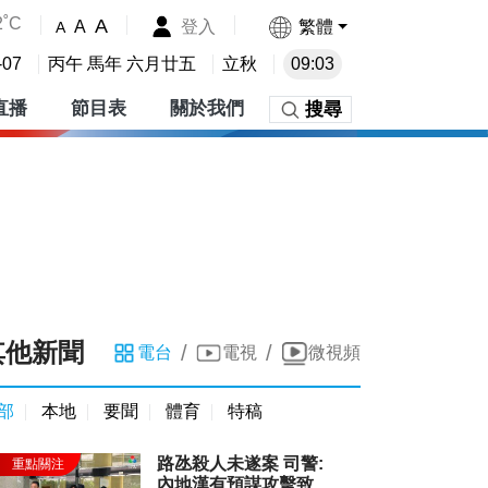
2˚C
A
登入
繁體
A
A
-07
丙午 馬年 六月廿五
立秋
09:03
直播
節目表
關於我們
搜尋
其他新聞
/
/
電台
電視
微視頻
部
本地
要聞
體育
特稿
路氹殺人未遂案 司警:
內地漢有預謀攻擊致