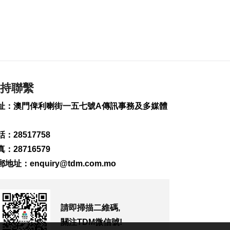
舞蹈劇《得閒飲茶》
展現灣區人文精神
2026-08-07 14:17
189
0
國際音樂藝術週本澳
舉行
持聯繫
2026-08-07 13:51
260
0
址：澳門俾利喇街一五七號A傳訊事務及多媒體
商會與新媒體平台合
作宣傳澳大健康產業
：28517758
2026-08-07 13:37
：28716579
178
0
郵地址：
enquiry@tdm.com.mo
雲尼斯奧斯與皇馬續
約6年
2026-08-07 13:30
請即掃描二維碼,
253
0
關注TDM微信號!
泰校園槍擊案造成包