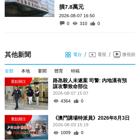
損7.8萬元
2026-08-07 16:50
0
310
0
其他新聞
/
/
電台
電視
微視頻
全部
本地
要聞
體育
特稿
路氹殺人未遂案 司警: 內地漢有預
謀攻擊致命部位
2026-08-07 15:07
4364
0
《澳門講場特派員》2026年8月3日
2026-08-03 15:19
1009
0