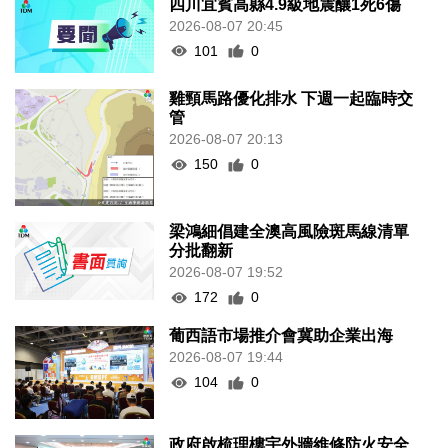
四川宜賓高縣4.9級地震釀1死6傷
2026-08-07 20:45
101
0
雞頸馬路優化排水 下週一起臨時交
管
2026-08-07 20:13
150
0
梁鴻細倡建全澳高風險斑馬線清單
分批翻新
2026-08-07 19:52
172
0
葡西語市場推介會冀助企業出海
2026-08-07 19:44
104
0
政府啟梳理樓宇外牆維修防火安全