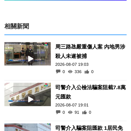
相關新聞
周三路氹嚴重傷人案 內地男涉
殺人未遂被捕
2026-08-07 19:03
0
336
0
司警介入公檢法騙案阻截7.8萬
元匯款
2026-08-07 19:01
0
91
0
司警介入騙案阻匯款 1居民免