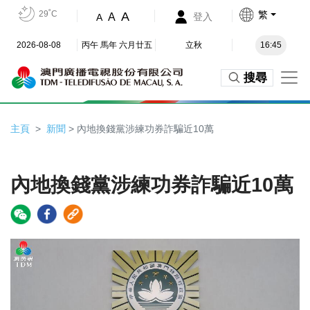
29˚C
繁
A
A
登入
A
2026-08-08
丙午 馬年 六月廿五
立秋
16:45
搜尋
主頁
新聞
> 內地換錢黨涉練功券詐騙近10萬
內地換錢黨涉練功券詐騙近10萬