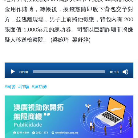
金用作賭博，轉帳後，換錢黨隨即脫下背包交予對
方，並逃離現場，男子上前將他截獲，背包內有 200
張面值 1,000港元的練功券。司警以巨額詐騙罪將嫌
疑人移送檢察院。 (梁婉琦 梁舒婷)
Audio
00:00
01:19
Player
#司警
#詐騙
#練功券