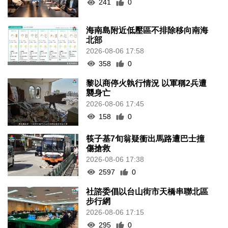
241
0
海南島附近低壓區不排除移向南海
北部
2026-08-06 17:58
358
0
黎以商停火執行情況 以軍稱2兵遭
襲身亡
2026-08-06 17:45
158
0
筷子基7旬翁疑衝出馬路遭巴士撞
傷搶救
2026-08-06 17:38
2597
0
社諮委倡以台山街市天橋串聯北區
步行網
2026-08-06 17:15
295
0