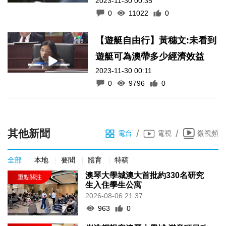
2023-11-30 00:35
0
11022
0
【遊艇自由行】黃穗文:未看到
遊艇可為澳帶多少經濟效益
2023-11-30 00:11
0
9796
0
其他新聞
/
/
電台
電視
微視頻
全部
本地
要聞
體育
特稿
澳琴大學城澳大首批約330名研究
生入住學生公寓
2026-08-06 21:37
963
0