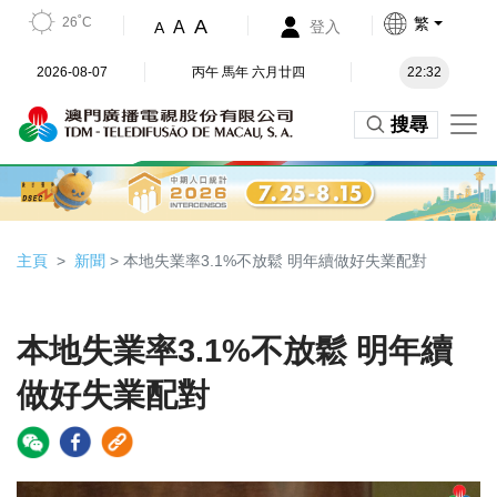
26˚C
繁
A
A
登入
A
2026-08-07
丙午 馬年 六月廿四
22:32
搜尋
主頁
新聞
> 本地失業率3.1%不放鬆 明年續做好失業配對
本地失業率3.1%不放鬆 明年續
做好失業配對