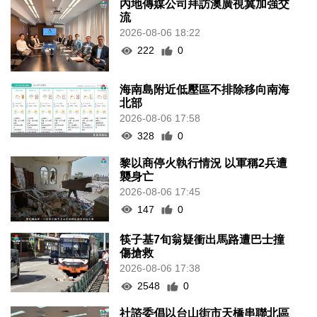
內地傳媒公司拜訪澳廣視冀加強交
流
2026-08-06 18:22
222
0
海南島附近低壓區不排除移向南海
北部
2026-08-06 17:58
328
0
黎以商停火執行情況 以軍稱2兵遭
襲身亡
2026-08-06 17:45
147
0
筷子基7旬翁疑衝出馬路遭巴士撞
傷搶救
2026-08-06 17:38
2548
0
社諮委倡以台山街市天橋串聯北區