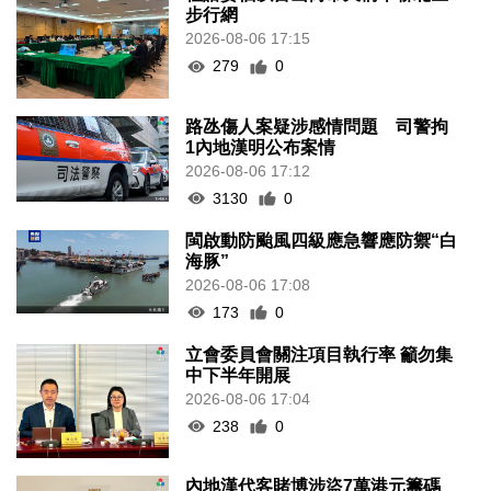
步行網
2026-08-06 17:15
279
0
路氹傷人案疑涉感情問題 司警拘
1內地漢明公布案情
2026-08-06 17:12
3130
0
閩啟動防颱風四級應急響應防禦“白
海豚”
2026-08-06 17:08
173
0
立會委員會關注項目執行率 籲勿集
中下半年開展
2026-08-06 17:04
238
0
內地漢代客賭博涉盜7萬港元籌碼