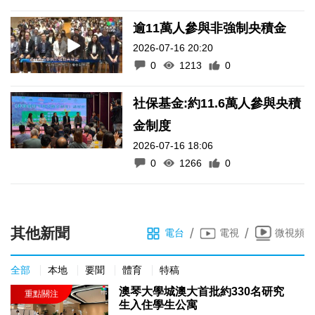
逾11萬人參與非強制央積金
2026-07-16 20:20
0
1213
0
社保基金:約11.6萬人參與央積
金制度
2026-07-16 18:06
0
1266
0
其他新聞
/
/
電台
電視
微視頻
全部
本地
要聞
體育
特稿
澳琴大學城澳大首批約330名研究
生入住學生公寓