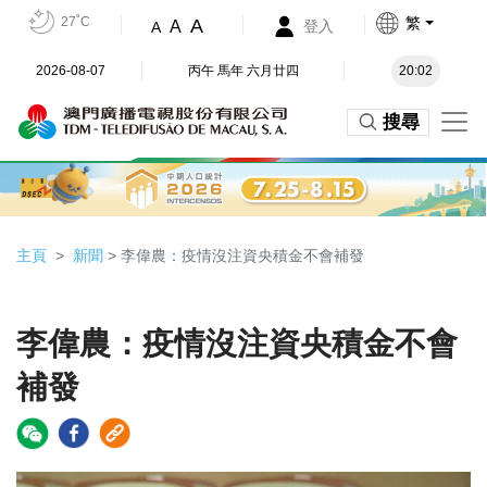
27˚C
繁
A
A
登入
A
2026-08-07
丙午 馬年 六月廿四
20:02
搜尋
主頁
新聞
> 李偉農：疫情沒注資央積金不會補發
李偉農：疫情沒注資央積金不會
補發
Video