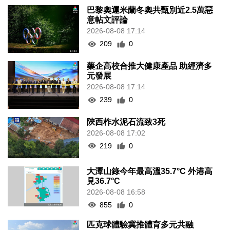
巴黎奧運米蘭冬奧共甄別近2.5萬惡
意帖文評論
2026-08-08 17:14
209
0
藥企高校合推大健康產品 助經濟多
元發展
2026-08-08 17:14
239
0
陝西柞水泥石流致3死
2026-08-08 17:02
219
0
大潭山錄今年最高溫35.7°C 外港高
見36.7°C
2026-08-08 16:58
855
0
匹克球體驗冀推體育多元共融