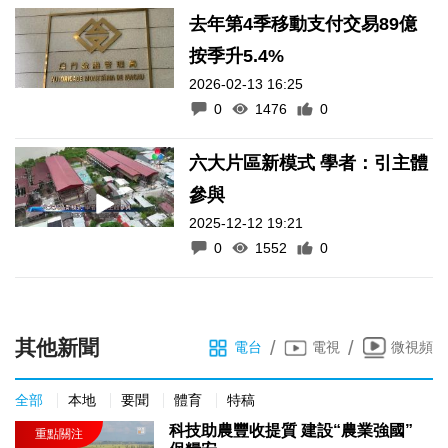
去年第4季移動支付交易89億
按季升5.4%
2026-02-13 16:25
0
1476
0
六大片區新模式 學者：引主體
參與
2025-12-12 19:21
0
1552
0
其他新聞
/
/
電台
電視
微視頻
全部
本地
要聞
體育
特稿
科技助農豐收提質 建設“農業強國”