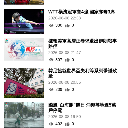
WTT橫濱冠軍賽4強 國家隊奪3席
2026-08-08 22:38
380
0
據報美軍高層正尋求退出伊朗戰事
路徑
2026-08-08 21:47
307
0
韓足協就世界盃失利等系列爭議致
歉
2026-08-08 20:55
239
0
颱風“白海豚”襲日 沖繩等地逾5萬
戶停電
2026-08-08 19:50
402
0