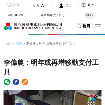
34˚C
繁
A
A
登入
A
2026-08-09
丙午 馬年 六月廿七
04:22
搜尋
主頁
新聞
> 李偉農：明年或再增移動支付工具
李偉農：明年或再增移動支付工
具
Video
Player