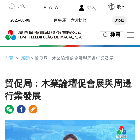
34˚C
繁
A
A
登入
A
2026-08-09
丙午 馬年 六月廿七
04:42
搜尋
主頁
新聞
> 貿促局：木業論壇促會展與周邊行業發展
貿促局：木業論壇促會展與周邊
行業發展
Video
Player