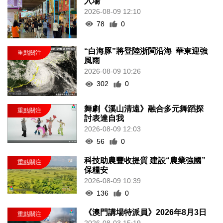
入場
2026-08-09 12:10
78
0
“白海豚”將登陸浙閩沿海 華東迎強
風雨
2026-08-09 10:26
302
0
舞劇《溪山清遠》融合多元舞蹈探
討表達自我
2026-08-09 12:03
56
0
科技助農豐收提質 建設“農業強國”
保糧安
2026-08-09 10:39
136
0
《澳門講場特派員》2026年8月3日
2026-08-03 15:19