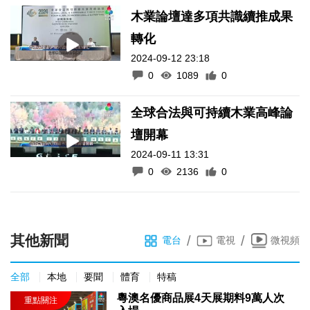
木業論壇達多項共識續推成果
轉化
2024-09-12 23:18
0
1089
0
全球合法與可持續木業高峰論
壇開幕
2024-09-11 13:31
0
2136
0
其他新聞
/
/
電台
電視
微視頻
全部
本地
要聞
體育
特稿
粵澳名優商品展4天展期料9萬人次