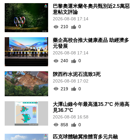
巴黎奧運米蘭冬奧共甄別近2.5萬惡
意帖文評論
2026-08-08 17:14
210
0
藥企高校合推大健康產品 助經濟多
元發展
2026-08-08 17:14
240
0
陝西柞水泥石流致3死
2026-08-08 17:02
219
0
大潭山錄今年最高溫35.7°C 外港高
見36.7°C
2026-08-08 16:58
858
0
匹克球體驗冀推體育多元共融