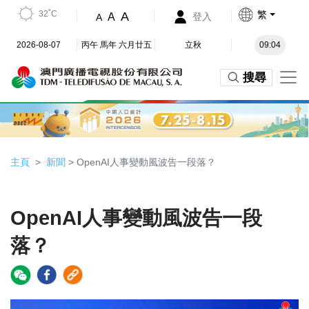
32˚C
繁
A
A
登入
A
2026-08-07
丙午 馬年 六月廿五
立秋
09:04
搜尋
主頁
新聞
> OpenAI人事變動風波告一段落？
OpenAI人事變動風波告一段
落？