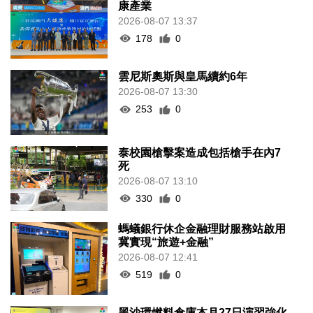
康產業
2026-08-07 13:37
178
0
雲尼斯奧斯與皇馬續約6年
2026-08-07 13:30
253
0
泰校園槍擊案造成包括槍手在內7
死
2026-08-07 13:10
330
0
螞蟻銀行休企金融理財服務站啟用
冀實現“旅遊+金融”
2026-08-07 12:41
519
0
黑沙環燃料倉庫本月27日演習強化