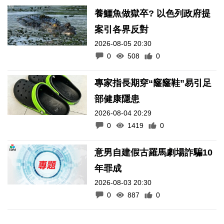
養鱷魚做獄卒? 以色列政府提
案引各界反對
2026-08-05 20:30
0
508
0
專家指長期穿“窿窿鞋”易引足
部健康隱患
2026-08-04 20:29
0
1419
0
意男自建假古羅馬劇場詐騙10
年罪成
2026-08-03 20:30
0
887
0