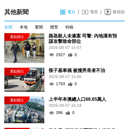
其他新聞
/
/
電台
電視
微視頻
全部
本地
要聞
體育
特稿
路氹殺人未遂案 司警: 內地漢有預
謀攻擊致命部位
2026-08-07 15:07
2927
0
筷子基車禍 被撞男長者不治
2026-08-07 16:05
1793
0
上半年本澳總人口68.65萬人
2026-08-07 16:24
396
0