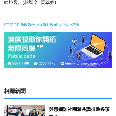
給旅客。(林智文 黃翠婷)
#二零二四施政報告
#經濟財政司
#中央公積金
相關新聞
吳惠嫻訪社團聚共識推進各項