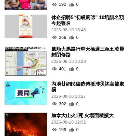
192
0
休企招聘5“初級廚師” 10培訓名額
今起報名
2026-08-10 13:43
266
0
風順大馬路行車天橋週三至五凌晨
封閉修路
2026-08-10 13:28
401
0
內地廿網民編造傳播涉災謠言被處
罰
2026-08-10 13:27
302
0
加拿大山火1死 火場面積擴大
2026-08-10 12:32
196
0