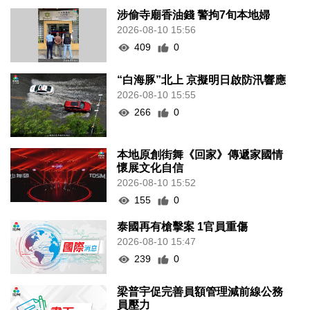
涉偷寺廟香油錢 警拘7旬本地婦
2026-08-10 15:56
409
0
“白海豚”北上 京擬明日啟防汛響應
2026-08-10 15:55
266
0
本地原創街舞《回家》傳遞家國情
懷展文化自信
2026-08-10 15:52
155
0
泰國再有槍擊案 1官員重傷
2026-08-10 15:47
239
0
梁普宇促完善員額管理減前線公務
員壓力