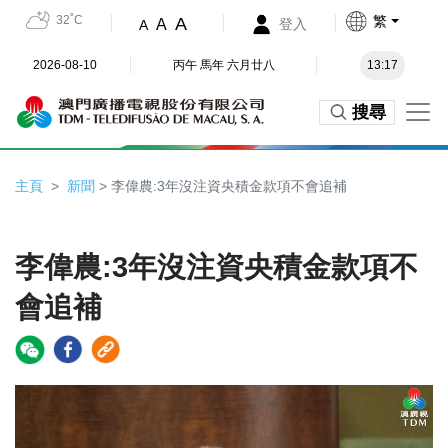
32˚C
繁
A
A
登入
A
2026-08-10
丙午 馬年 六月廿八
13:17
搜尋
主頁
新聞
> 李偉農:3年沒注資央積金款項不會追補
李偉農:3年沒注資央積金款項不
會追補