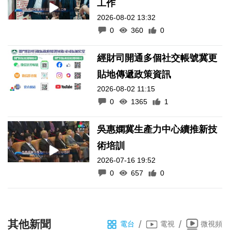
工作
2026-08-02 13:32
0
360
0
經財司開通多個社交帳號冀更
貼地傳遞政策資訊
2026-08-02 11:15
0
1365
1
吳惠嫻冀生產力中心續推新技
術培訓
2026-07-16 19:52
0
657
0
其他新聞
/
/
電台
電視
微視頻