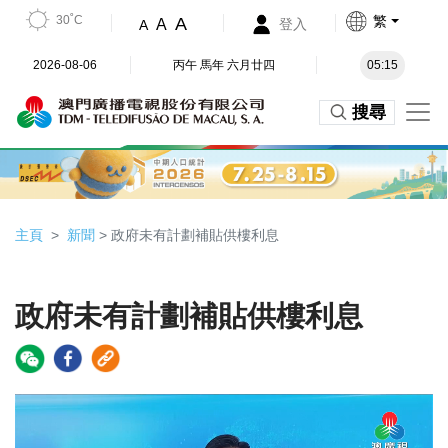
30˚C
繁
A
A
登入
A
2026-08-06
丙午 馬年 六月廿四
05:15
搜尋
主頁
新聞
> 政府未有計劃補貼供樓利息
政府未有計劃補貼供樓利息
Video
Player