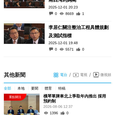
2025-12-01 20:23
0
8669
1
李居仁關注整治工程具體規劃
及測試指標
2025-12-01 19:48
0
5571
0
其他新聞
/
/
電台
電視
微視頻
全部
本地
要聞
體育
特稿
橫琴單牌車北上爭取年內推出 採用
預約制
2026-08-06 12:37
1396
0