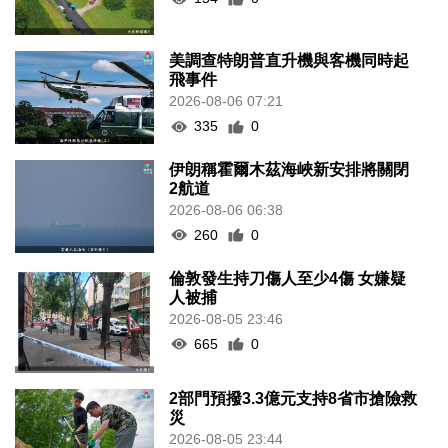
美調查特朗普直升機與客機同時起
飛事件
2026-08-06 07:21
335
0
伊朗稱霍爾木茲海峽新安排將關閉
2航道
2026-08-06 06:38
260
0
倫敦發生持刀傷人至少4傷 女嫌疑
人被捕
2026-08-05 23:46
665
0
2部門預撥3.3億元支持8省市搶險救
災
2026-08-05 23:44