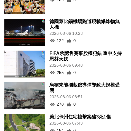
德國萊比錫機場跑道現載爆炸物無
人機
2026-08-06 10:28
122
0
FIFA承認售賽事股權犯錯 重申支持
恩芬天奴
2026-08-06 09:48
255
0
烏稱未能攔截俄導彈導致大規模受
襲
2026-08-06 08:51
278
0
美北卡州住宅槍擊案釀3死1傷
2026-08-06 07:43
154
0