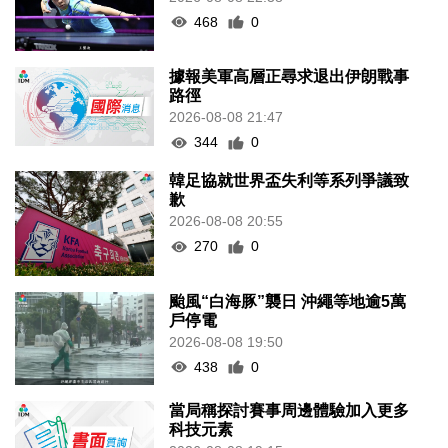
468
0
據報美軍高層正尋求退出伊朗戰事
路徑
2026-08-08 21:47
344
0
韓足協就世界盃失利等系列爭議致
歉
2026-08-08 20:55
270
0
颱風“白海豚”襲日 沖繩等地逾5萬
戶停電
2026-08-08 19:50
438
0
當局稱探討賽事周邊體驗加入更多
科技元素