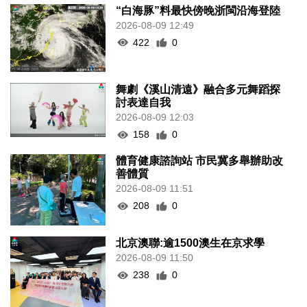
“白海豚”料最快傍晚浙閩沿海登陸
2026-08-09 12:49
422
0
舞劇《溪山清遠》融合多元舞蹈探
討表達自我
2026-08-09 12:03
158
0
體育健康諮詢站 市民冀多舉辦助改
善體質
2026-08-09 11:51
208
0
北京澳聯:逾1500澳生在京求學
2026-08-09 11:50
238
0