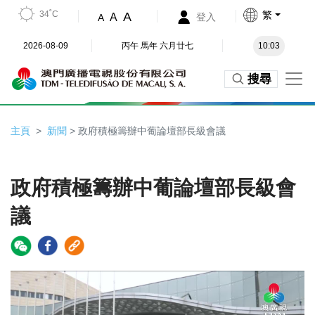
34˚C
繁
A
A
登入
A
2026-08-09
丙午 馬年 六月廿七
10:03
搜尋
主頁
新聞
> 政府積極籌辦中葡論壇部長級會議
政府積極籌辦中葡論壇部長級會
議
Video
Player