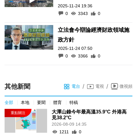
2025-11-24 19:36
0
3343
0
立法會今辯論經濟財政領域施
政方針
2025-11-24 07:50
0
3366
0
其他新聞
/
/
電台
電視
微視頻
全部
本地
要聞
體育
特稿
大潭山錄今年最高溫35.9°C 外港高
見38.2°C
2026-08-09 14:35
1211
0