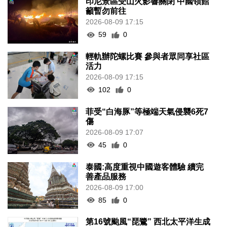
印尼景區受山火影響關閉 中國領館
籲暫勿前往
2026-08-09 17:15
59
0
輕軌辦陀螺比賽 參與者眾同享社區
活力
2026-08-09 17:15
102
0
菲受“白海豚”等極端天氣侵襲6死7
傷
2026-08-09 17:07
45
0
泰國:高度重視中國遊客體驗 續完
善產品服務
2026-08-09 17:00
85
0
第16號颱風“琵鷺” 西北太平洋生成