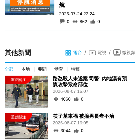
航
2026-07-24 22:24
0
862
0
其他新聞
/
/
電台
電視
微視頻
全部
本地
要聞
體育
特稿
路氹殺人未遂案 司警: 內地漢有預
謀攻擊致命部位
2026-08-07 15:07
4060
0
筷子基車禍 被撞男長者不治
2026-08-07 16:05
3044
0