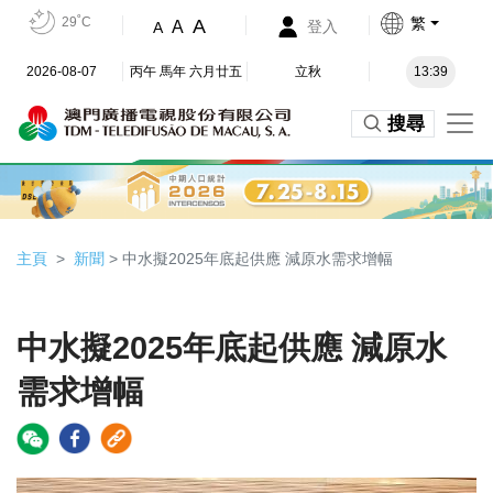
29˚C
繁
A
A
登入
A
2026-08-07
丙午 馬年 六月廿五
立秋
13:39
搜尋
主頁
新聞
> 中水擬2025年底起供應 減原水需求增幅
中水擬2025年底起供應 減原水
需求增幅