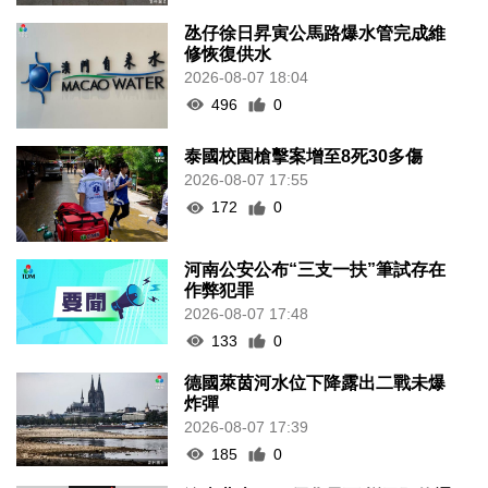
氹仔徐日昇寅公馬路爆水管完成維
修恢復供水
2026-08-07 18:04
496
0
泰國校園槍擊案增至8死30多傷
2026-08-07 17:55
172
0
河南公安公布“三支一扶”筆試存在
作弊犯罪
2026-08-07 17:48
133
0
德國萊茵河水位下降露出二戰未爆
炸彈
2026-08-07 17:39
185
0
澳車北上APP優化界面 增已預約通