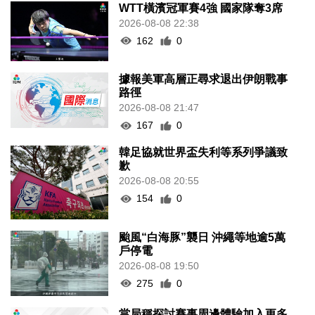
WTT橫濱冠軍賽4強 國家隊奪3席
2026-08-08 22:38
162
0
據報美軍高層正尋求退出伊朗戰事
路徑
2026-08-08 21:47
167
0
韓足協就世界盃失利等系列爭議致
歉
2026-08-08 20:55
154
0
颱風“白海豚”襲日 沖繩等地逾5萬
戶停電
2026-08-08 19:50
275
0
當局稱探討賽事周邊體驗加入更多