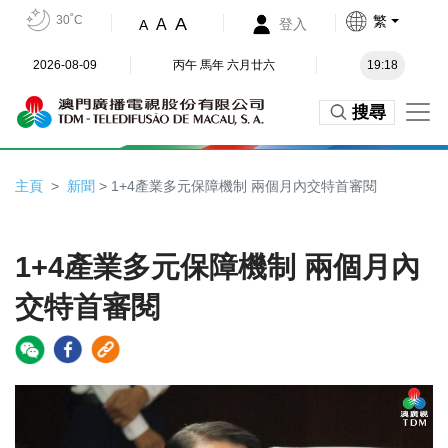
30˚C
繁
A
A
登入
A
2026-08-09
丙午 馬年 六月廿六
19:18
搜尋
主頁
新聞
> 1+4產業多元保障機制 兩個月內交特首審閱
1+4產業多元保障機制 兩個月內
交特首審閱