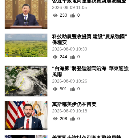
習近平致電尚達曼祝賀新加坡國慶
2026-08-09 11:05
230
0
科技助農豐收提質 建設“農業強國”
保糧安
2026-08-09 10:39
244
0
“白海豚”將登陸浙閩沿海 華東迎強
風雨
2026-08-09 10:26
501
0
萬斯稱美伊仍在博奕
2026-08-09 10:18
208
0
美軍司令訪以色列商多戰線局勢