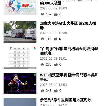
約390人被困
2026-08-09 16:03
152
0
加拿大卑詩省山火蔓延 逾2萬人撤
離
2026-08-09 15:38
115
0
“白海豚”影響 澳門機場今明取消48
個航班
2026-08-09 15:01
278
0
WTT橫濱冠軍賽 陳幸同鬥張本美和
爭冠
2026-08-09 14:54
246
0
伊朗列5條件重開霍爾木茲海峽
2026-08-09 14:52