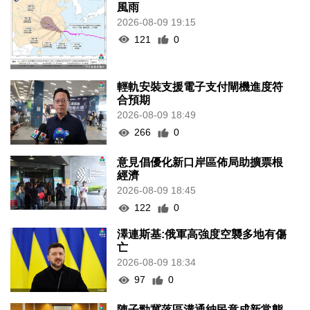
風雨
2026-08-09 19:15
121
0
輕軌安裝支援電子支付閘機進度符
合預期
2026-08-09 18:49
266
0
意見倡優化新口岸區佈局助擴票根
經濟
2026-08-09 18:45
122
0
澤連斯基:俄軍高強度空襲多地有傷
亡
2026-08-09 18:34
97
0
陳子勁冀落區溝通納民意成新常態