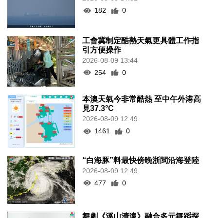
182
0
工會冀制定酷熱天氣更具體工作指
引方便操作
2026-08-09 13:44
254
0
本澳天氣今非常酷熱 至中午外港高
見37.3°C
2026-08-09 12:49
1461
0
“白海豚”料最快傍晚浙閩沿海登陸
2026-08-09 12:49
477
0
舞劇《溪山清遠》融合多元舞蹈探