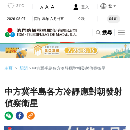
31˚C
繁
A
A
登入
A
2026-08-07
丙午 馬年 六月廿五
立秋
04:01
搜尋
主頁
新聞
> 中方冀半島各方冷靜應對朝發射偵察衛星
中方冀半島各方冷靜應對朝發射
偵察衛星