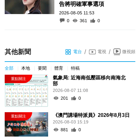
告將明確軍事選項
2026-08-05 11:53
0
361
0
其他新聞
/
/
電台
電視
微視頻
全部
本地
要聞
體育
特稿
氣象局: 近海南低壓區移向南海北
部
2026-08-07 11:08
201
0
《澳門講場特派員》2026年8月3日
2026-08-03 15:19
881
0