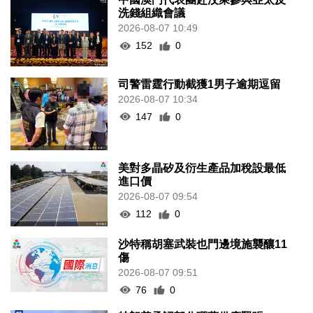
洗錢組織會議
2026-08-07 10:49
152
0
司警雷霆行動截獲1男子逾期逗留
2026-08-07 10:34
147
0
美對多晶矽及衍生產品加稅設最低
進口價
2026-08-07 09:54
112
0
沙特稱胡塞武裝也門邊境施襲釀11
傷
2026-08-07 09:51
76
0