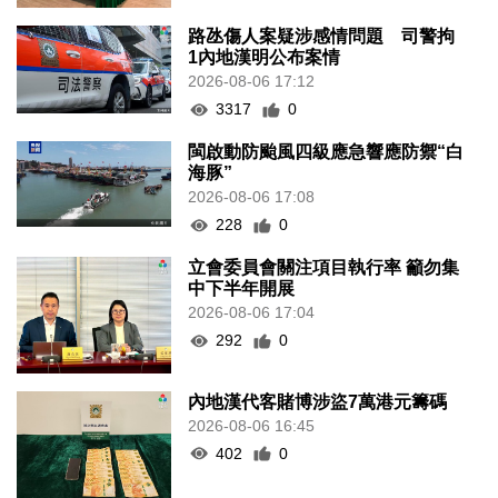
路氹傷人案疑涉感情問題 司警拘
1內地漢明公布案情
2026-08-06 17:12
3317
0
閩啟動防颱風四級應急響應防禦“白
海豚”
2026-08-06 17:08
228
0
立會委員會關注項目執行率 籲勿集
中下半年開展
2026-08-06 17:04
292
0
內地漢代客賭博涉盜7萬港元籌碼
2026-08-06 16:45
402
0