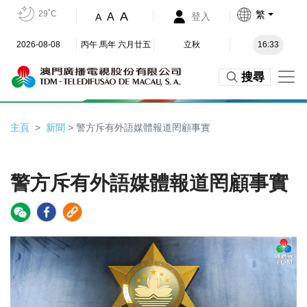
29˚C
繁
A
A
登入
A
2026-08-08
丙午 馬年 六月廿五
立秋
16:33
搜尋
主頁
新聞
> 警方斥有外語媒體報道罔顧事實
警方斥有外語媒體報道罔顧事實