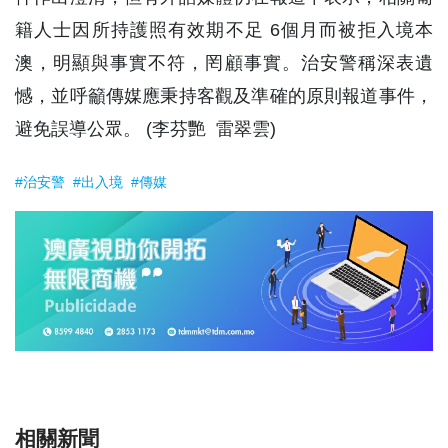
籍人士因所持護照有效期不足 6個月而被拒入境本
澳，明顯與事實不符，罔顧事實。治安警稱深表遺
憾，並呼籲傳媒應秉持客觀及準確的原則報道事件，
避免誤導公眾。 (李芬艷 雷翠雲)
#治安警
#出入境
#傳媒
相關新聞