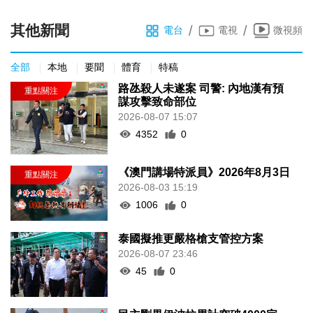
其他新聞
/
/
電台
電視
微視頻
全部
本地
要聞
體育
特稿
路氹殺人未遂案 司警: 內地漢有預
謀攻擊致命部位
2026-08-07 15:07
4352
0
《澳門講場特派員》2026年8月3日
2026-08-03 15:19
1006
0
泰國擬推更嚴格槍支管控方案
2026-08-07 23:46
45
0