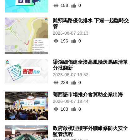
158
0
雞頸馬路優化排水 下週一起臨時交
管
2026-08-07 20:13
196
0
梁鴻細倡建全澳高風險斑馬線清單
分批翻新
2026-08-07 19:52
238
0
葡西語市場推介會冀助企業出海
2026-08-07 19:44
163
0
政府啟梳理樓宇外牆維修防火安全
監管流程