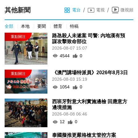
其他新聞
/
/
電台
電視
微視頻
全部
本地
要聞
體育
特稿
路氹殺人未遂案 司警: 內地漢有預
謀攻擊致命部位
2026-08-07 15:07
4544
0
《澳門講場特派員》2026年8月3日
2026-08-03 15:19
1054
0
西班牙對意大利實施邊檢 回應意方
邊境措施
2026-08-08 06:46
12
0
泰國擬推更嚴格槍支管控方案