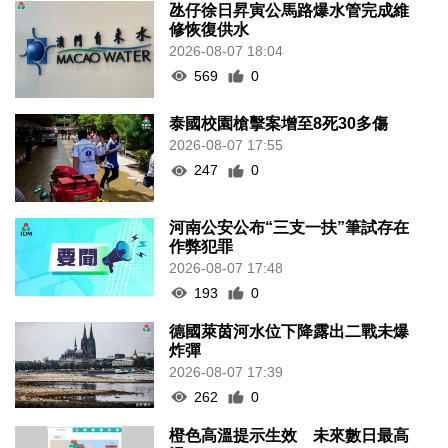
氹仔徐日昇寅公馬路爆水管完成維
修恢復供水
2026-08-07 18:04
569
0
泰國校園槍擊案增至8死30多傷
2026-08-07 17:55
247
0
河南公安公布“三支一扶”筆試存在
作弊犯罪
2026-08-07 17:48
193
0
德國萊茵河水位下降露出二戰未爆
炸彈
2026-08-07 17:39
262
0
橙色高溫提示生效 未來數日最高