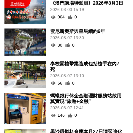
《澳門講場特派員》2026年8月3日
2026-08-03 15:19
904
0
雲尼斯奧斯與皇馬續約6年
2026-08-07 13:30
30
0
泰校園槍擊案造成包括槍手在內7
死
2026-08-07 13:10
56
0
螞蟻銀行休企金融理財服務站啟用
冀實現“旅遊+金融”
2026-08-07 12:41
146
0
黑沙環燃料倉庫本月27日演習強化