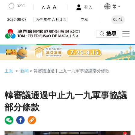
32˚C
繁
A
A
登入
A
2026-08-07
丙午 馬年 六月廿五
立秋
05:42
搜尋
主頁
新聞
> 韓審議通過中止九一九軍事協議部分條款
韓審議通過中止九一九軍事協議
部分條款