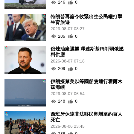
246
0
特朗普再簽令收緊出生公民權打擊
生育旅遊
2026-08-07 08:27
285
0
俄煉油廠遇襲 澤連斯基稱削弱俄燃
料供應
2026-08-07 07:18
209
0
伊朗擬禁美以等國船隻通行霍爾木
茲海峽
2026-08-07 06:54
248
0
西班牙休達非法移民潮增至約百人
死亡
2026-08-06 23:45
288
0