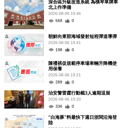
深合區升級改造系統 為橫琴單牌車
北上作準備
2026-08-06 19:46
568
0
朝鮮向東部海域發射短程彈道導彈
2026-08-06 19:41
198
0
陳禮祺促規範停車場車輛升降機使
用保養
2026-08-06 19:21
289
0
治安警雷霆行動截3人逾期逗留
2026-08-06 19:20
336
0
“白海豚”料最快下週日浙閩沿海登
陸