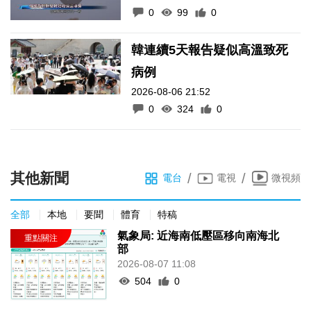
0
99
0
韓連續5天報告疑似高溫致死
病例
2026-08-06 21:52
0
324
0
其他新聞
/
/
電台
電視
微視頻
全部
本地
要聞
體育
特稿
氣象局: 近海南低壓區移向南海北
部
2026-08-07 11:08
504
0