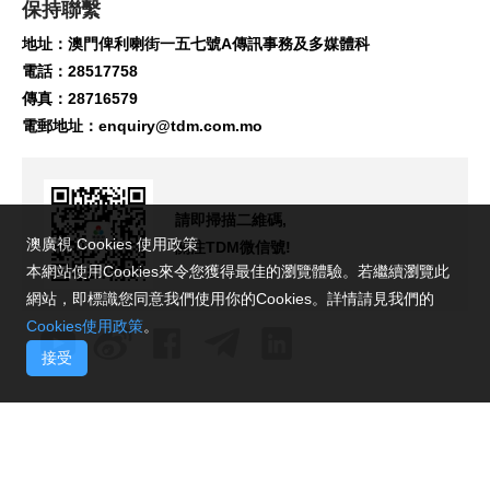
保持聯繫
地址：澳門俾利喇街一五七號A傳訊事務及多媒體科
電話：28517758
傳真：28716579
電郵地址：
enquiry@tdm.com.mo
請即掃描二維碼,
澳廣視 Cookies 使用政策
關注TDM微信號!
本網站使用Cookies來令您獲得最佳的瀏覽體驗。若繼續瀏覽此
網站，即標識您同意我們使用你的Cookies。詳情請見我們的
Cookies使用政策
。
接受