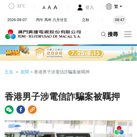
32˚C
繁
A
A
登入
A
2026-08-07
丙午 馬年 六月廿五
立秋
08:47
搜尋
主頁
新聞
> 香港男子涉電信詐騙案被羈押
香港男子涉電信詐騙案被羈押
Video
Player