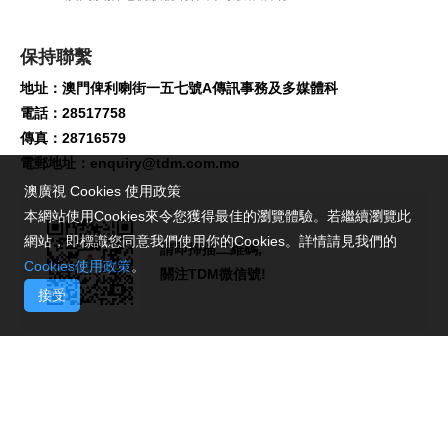
保持聯繫
地址：澳門俾利喇街一五七號A傳訊事務及多媒體科
電話：28517758
傳真：28716579
電郵地址：
enquiry@tdm.com.mo
澳廣視 Cookies 使用政策
本網站使用Cookies來令您獲得最佳的瀏覽體驗。若繼續瀏覽此
網站，即標識您同意我們使用你的Cookies。詳情請見我們的
請即掃描二維碼,
Cookies使用政策
。
關注TDM微信號!
接受