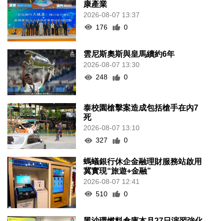
康產業
2026-08-07 13:37
176
0
雲尼斯奧斯與皇馬續約6年
2026-08-07 13:30
248
0
泰校園槍擊案造成包括槍手在內7
死
2026-08-07 13:10
327
0
螞蟻銀行休企金融理財服務站啟用
冀實現“旅遊+金融”
2026-08-07 12:41
510
0
黑沙環燃料倉庫本月27日演習強化