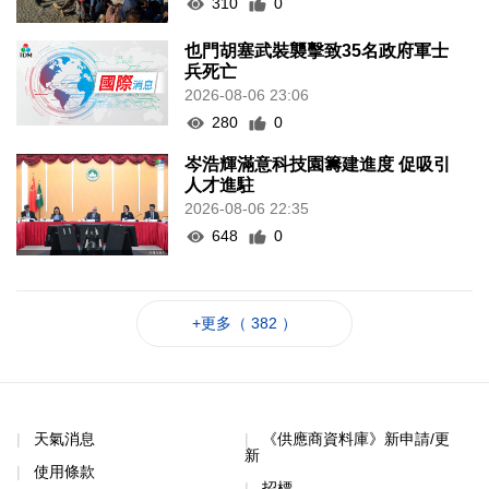
310
0
也門胡塞武裝襲擊致35名政府軍士
兵死亡
2026-08-06 23:06
280
0
岑浩輝滿意科技園籌建進度 促吸引
人才進駐
2026-08-06 22:35
648
0
+更多（ 382 ）
天氣消息
《供應商資料庫》新申請/更
新
使用條款
招標