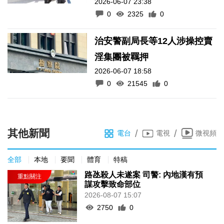
2026-06-07 23:38
0
2325
0
治安警副局長等12人涉操控賣
淫集團被羈押
2026-06-07 18:58
0
21545
0
其他新聞
/
/
電台
電視
微視頻
全部
本地
要聞
體育
特稿
路氹殺人未遂案 司警: 內地漢有預
謀攻擊致命部位
2026-08-07 15:07
2750
0